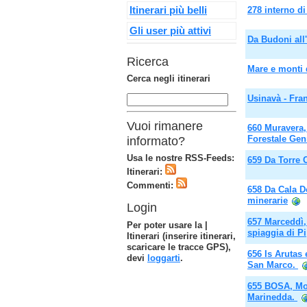
Itinerari più belli
278 interno d
Gli user più attivi
Da Budoni all'
Ricerca
Mare e monti 
Cerca negli itinerari
Usinavà - Fra
Vuoi rimanere
660 Muravera,
Forestale Gen
informato?
Usa le nostre RSS-Feeds:
659 Da Torre 
Itinerari:
Commenti:
658 Da Cala D
minerarie
Login
657 Marceddì, 
Per poter usare la |
spiaggia di Pi
Itinerari (inserire itinerari,
scaricare le tracce GPS),
656 Is Arutas 
devi
loggarti
.
San Marco.
655 BOSA, Mo
Marinedda.