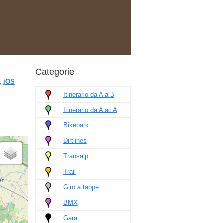
Categorie
,
iOS
Itinerario da A a B
Itinerario da A ad A
Bikepark
Dirtlines
Transalp
Trail
Giro a tappe
BMX
Gara