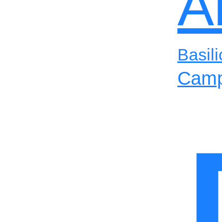
A
Basili
Camp