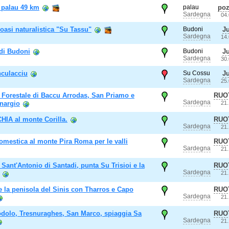
i palau 49 km
palau
poz
Sardegna
04
oasi naturalistica "Su Tassu"
Budoni
J
Sardegna
14
di Budoni
Budoni
J
Sardegna
30
nculacciu
Su Cossu
J
Sardegna
25
 Forestale di Baccu Arrodas, San Priamo e
RUO
Sardegna
nargio
21
CHIA al monte Corilla.
RUO
Sardegna
21
omestica al monte Pira Roma per le valli
RUO
Sardegna
21
Sant'Antonio di Santadi, punta Su Trisioi e la
RUO
Sardegna
21
e la penisola del Sinis con Tharros e Capo
RUO
Sardegna
21
dolo, Tresnuraghes, San Marco, spiaggia Sa
RUO
Sardegna
21