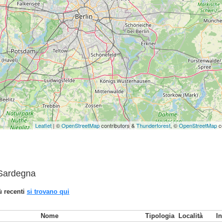
Leaflet
| ©
OpenStreetMap
contributors &
Thunderforest
, ©
OpenStreetMap
c
n Sardegna
iù recenti
si trovano qui
Nome
Tipologia
Località
In