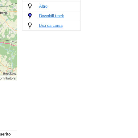
Altro
Downhill track
Bici da corsa
ontributors
serito