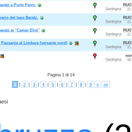
aratz a Porto Ferro.
RUO
Sardegna
21
rario del lago Baratz.
RUO
Sardegna
21
aratz ai "Campi Elisi"
RUO
Sardegna
21
Pausania al Limbara (versante nord)
RUO
Sardegna
21
no
Sardegna
08
Pagina 1 di 14
1
|
2
|
3
|
4
|
5
|
6
|
7
|
8
|
9
»
»»
aesi