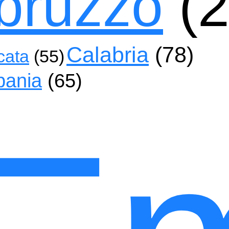
bruzzo
(2
Calabria
(78)
cata
(55)
ania
(65)