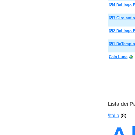
654 Dal lago B
653 Giro antio
652 Dal lago B
651 DaTempio 
Cala Luna
Lista dei P
!Italia
(8)