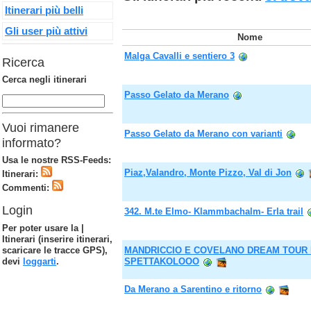
Itinerari più belli
Gli user più attivi
Nome
Malga Cavalli e sentiero 3
Ricerca
Cerca negli itinerari
Passo Gelato da Merano
Vuoi rimanere
Passo Gelato da Merano con varianti
informato?
Usa le nostre RSS-Feeds:
Piaz,Valandro, Monte Pizzo, Val di Jon
Itinerari:
Commenti:
Login
342. M.te Elmo- Klammbachalm- Erla trail
Per poter usare la |
Itinerari (inserire itinerari,
scaricare le tracce GPS),
MANDRICCIO E COVELANO DREAM TOUR
devi
loggarti
.
SPETTAKOLOOO
Da Merano a Sarentino e ritorno