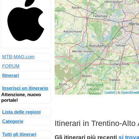
MTB-MAG.com
FORUM
Itinerari
Inserisci un itinerario
Leaflet
| ©
OpenStree
Attenzione, nuovo
portale!
Lista delle regioni
Categorie
Itinerari in Trentino-Alto
Tutti gli itinerari
Gli itinerari più recenti
si trov