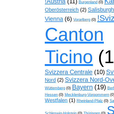
Kä
!Austria
(11)
Burgenland
(0)
Salisburg
Oberösterreich
(2)
!Svi
Vienna
(6)
Vorarlberg
(0)
Canton
Ticino
(1
Sv
Svizzera Centrale
(10)
Svizzera Nord-Ov
Nord
(2)
Bayern
(19)
Wüttemberg
(0)
Berl
Hessen
(0)
Mecklenburg-Vorpommern
(0
Westfalen
(1)
Rheinland-Pfalz
(0)
Sa
S
Schleswig-Holstein
(0)
Thüringen
(0)