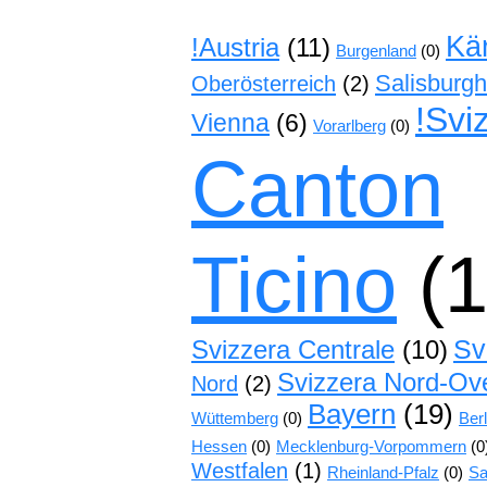
Kä
!Austria
(11)
Burgenland
(0)
Salisburg
Oberösterreich
(2)
!Svi
Vienna
(6)
Vorarlberg
(0)
Canton
Ticino
(1
Sv
Svizzera Centrale
(10)
Svizzera Nord-Ov
Nord
(2)
Bayern
(19)
Wüttemberg
(0)
Berl
Hessen
(0)
Mecklenburg-Vorpommern
(0
Westfalen
(1)
Rheinland-Pfalz
(0)
Sa