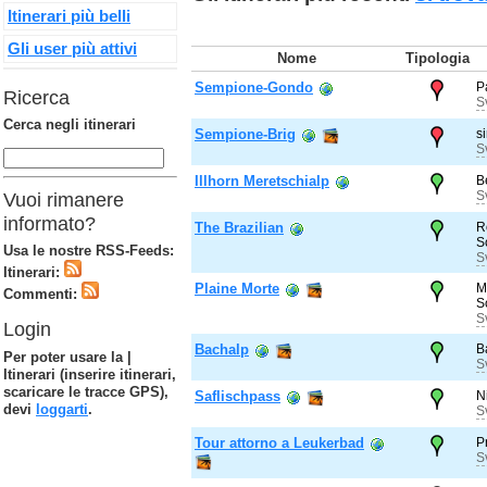
Itinerari più belli
Gli user più attivi
Nome
Tipologia
Sempione-Gondo
P
Ricerca
S
Cerca negli itinerari
Sempione-Brig
s
S
Illhorn Meretschialp
B
S
Vuoi rimanere
informato?
The Brazilian
R
S
Usa le nostre RSS-Feeds:
S
Itinerari:
Plaine Morte
M
Commenti:
S
S
Login
Bachalp
B
Per poter usare la |
S
Itinerari (inserire itinerari,
scaricare le tracce GPS),
Saflischpass
N
devi
loggarti
.
S
Tour attorno a Leukerbad
P
S