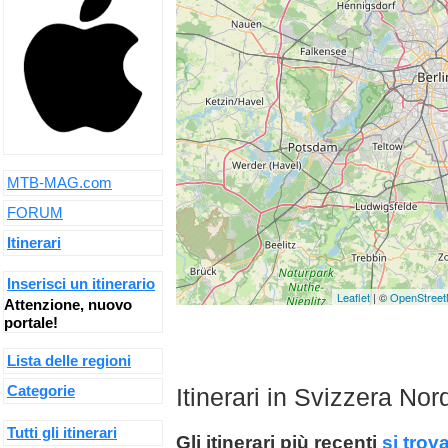
MTB-MAG.com
FORUM
Itinerari
Inserisci un itinerario
Leaflet
| ©
OpenStree
Attenzione, nuovo
portale!
Lista delle regioni
Categorie
Itinerari in Svizzera No
Tutti gli itinerari
Gli itinerari più recenti
si trov