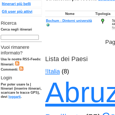
Itinerari più belli
Gli user più attivi
Nome
Tipologia
Bochum - Dintorni università
Sp
Ricerca
4
No
Cerca negli itinerari
Pag
Vuoi rimanere
informato?
Lista dei Paesi
Usa le nostre RSS-Feeds:
Itinerari:
Commenti:
!Italia
(8)
Login
Abru
Per poter usare la |
Itinerari (inserire itinerari,
scaricare le tracce GPS),
devi
loggarti
.