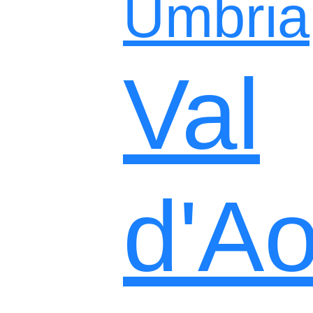
Umbria
Val
d'Ao