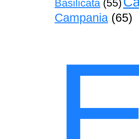
Ca
Basilicata
(55)
Campania
(65)
E