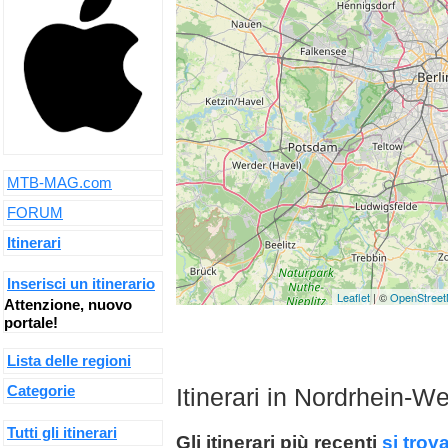
MTB-MAG.com
FORUM
Itinerari
Inserisci un itinerario
Leaflet
| ©
OpenStree
Attenzione, nuovo
portale!
Lista delle regioni
Categorie
Itinerari in Nordrhein-W
Tutti gli itinerari
Gli itinerari più recenti
si trov