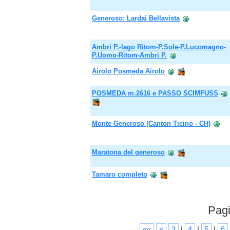
Generoso: Lardai Bellavista
Ambri P.-lago Ritom-P.Sole-P.Lucomagno-
P.Uomo-Ritom-Ambri P.
Airolo Posmeda Airolo
POSMEDA m.2616 e PASSO SCIMFUSS
Monte Generoso (Canton Ticino - CH)
Maratona del generoso
Tamaro completo
Pagi
««
«
3
|
4
|
5
|
6