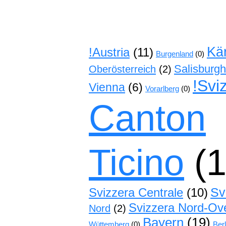
Kä
!Austria
(11)
Burgenland
(0)
Salisburg
Oberösterreich
(2)
!Svi
Vienna
(6)
Vorarlberg
(0)
Canton
Ticino
(1
Sv
Svizzera Centrale
(10)
Svizzera Nord-Ov
Nord
(2)
Bayern
(19)
Wüttemberg
(0)
Berl