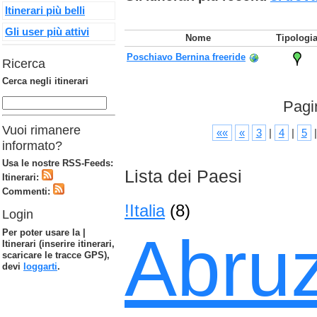
Itinerari più belli
Gli user più attivi
Nome
Tipologi
Poschiavo Bernina freeride
Ricerca
Cerca negli itinerari
Pagi
Vuoi rimanere
««
«
3
|
4
|
5
informato?
Usa le nostre RSS-Feeds:
Lista dei Paesi
Itinerari:
Commenti:
!Italia
(8)
Login
Abru
Per poter usare la |
Itinerari (inserire itinerari,
scaricare le tracce GPS),
devi
loggarti
.