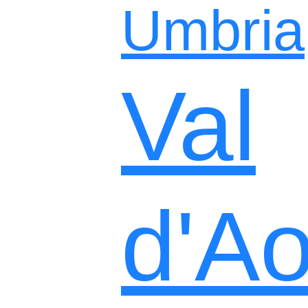
Umbria
Val
d'Ao