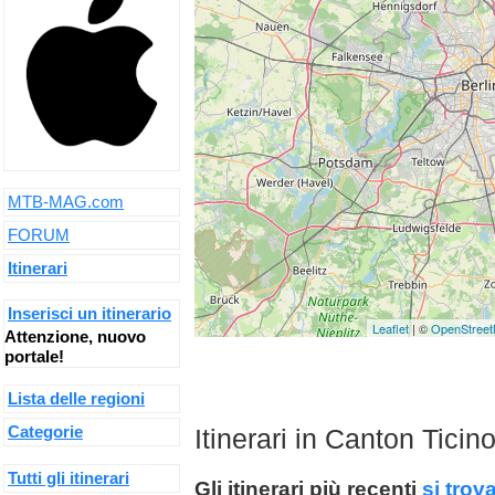
MTB-MAG.com
FORUM
Itinerari
Inserisci un itinerario
Leaflet
| ©
OpenStree
Attenzione, nuovo
portale!
Lista delle regioni
Categorie
Itinerari in Canton Ticin
Tutti gli itinerari
Gli itinerari più recenti
si trov