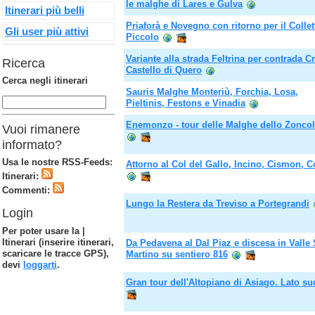
le malghe di Lares e Gulva
Itinerari più belli
Priaforà e Novegno con ritorno per il Collet
Gli user più attivi
Piccolo
Variante alla strada Feltrina per contrada C
Ricerca
Castello di Quero
Cerca negli itinerari
Sauris Malghe Monteriù, Forchia, Losa,
Pieltinis, Festons e Vinadia
Enemonzo - tour delle Malghe dello Zonco
Vuoi rimanere
informato?
Usa le nostre RSS-Feeds:
Attorno al Col del Gallo, Incino, Cismon, C
Itinerari:
Commenti:
Lungo la Restera da Treviso a Portegrandi
Login
Per poter usare la |
Itinerari (inserire itinerari,
Da Pedavena al Dal Piaz e discesa in Valle
scaricare le tracce GPS),
Martino su sentiero 816
devi
loggarti
.
Gran tour dell'Altopiano di Asiago. Lato su