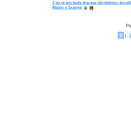
2 tra le più belle discese del feltrino: forcel
Mauro e Scarnia
Pa
1
|