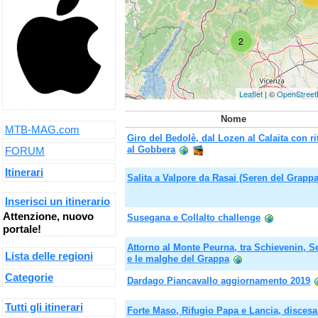
2
Leaflet
| ©
OpenStree
Nome
MTB-MAG.com
Giro del Bedolè, dal Lozen al Calaita con r
al Gobbera
FORUM
Itinerari
Salita a Valpore da Rasai (Seren del Grappa
Inserisci un itinerario
Attenzione, nuovo
Susegana e Collalto challenge
portale!
Attorno al Monte Peurna, tra Schievenin, S
Lista delle regioni
e le malghe del Grappa
Categorie
Dardago Piancavallo aggiornamento 2019
Tutti gli itinerari
Forte Maso, Rifugio Papa e Lancia, discesa