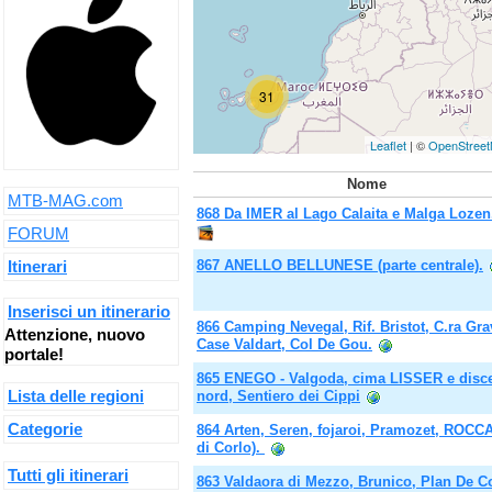
31
Leaflet
| ©
OpenStree
Nome
MTB-MAG.com
868 Da IMER al Lago Calaita e Malga Lozen
FORUM
Itinerari
867 ANELLO BELLUNESE (parte centrale).
Inserisci un itinerario
866 Camping Nevegal, Rif. Bristot, C.ra Gra
Attenzione, nuovo
Case Valdart, Col De Gou.
portale!
865 ENEGO - Valgoda, cima LISSER e disc
Lista delle regioni
nord, Sentiero dei Cippi
Categorie
864 Arten, Seren, fojaroi, Pramozet, ROCCA
di Corlo).
Tutti gli itinerari
863 Valdaora di Mezzo, Brunico, Plan De C