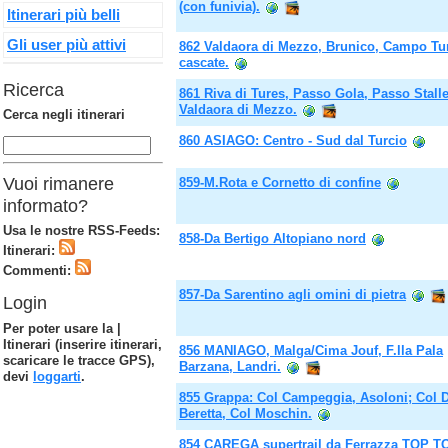
(con funivia).
Itinerari più belli
Gli user più attivi
862 Valdaora di Mezzo, Brunico, Campo Tur
cascate.
Ricerca
861 Riva di Tures, Passo Gola, Passo Stalle
Valdaora di Mezzo.
Cerca negli itinerari
860 ASIAGO: Centro - Sud dal Turcio
Vuoi rimanere
859-M.Rota e Cornetto di confine
informato?
Usa le nostre RSS-Feeds:
858-Da Bertigo Altopiano nord
Itinerari:
Commenti:
857-Da Sarentino agli omini di pietra
Login
Per poter usare la |
Itinerari (inserire itinerari,
856 MANIAGO, Malga/Cima Jouf, F.lla Pala
scaricare le tracce GPS),
Barzana, Landri.
devi
loggarti
.
855 Grappa: Col Campeggia, Asoloni; Col D
Beretta, Col Moschin.
854 CAREGA supertrail da Ferrazza TOP T