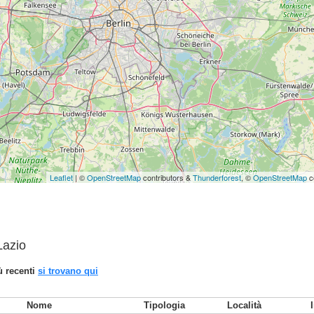
Leaflet
| ©
OpenStreetMap
contributors &
Thunderforest
, ©
OpenStreetMap
c
 Lazio
iù recenti
si trovano qui
Nome
Tipologia
Località