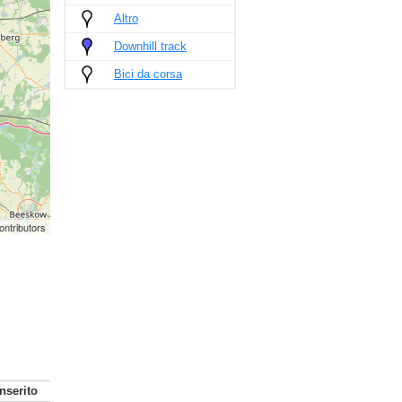
Altro
Downhill track
Bici da corsa
ontributors
Inserito