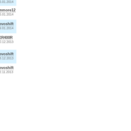
6.01.2014
anmore12
6.01.2014
evoshift
9.01.2014
XR400R
0.12.2013
evoshift
8.12.2013
evoshift
2.11.2013