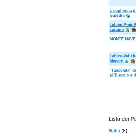
L sughereta d
Guardia
Labico-PratoBi
Lariano
MONTE NAVE
Labico-Vallef
Macere
"Tuscolata" d
al Tuscolo e r
Lista dei P
!Italia
(8)