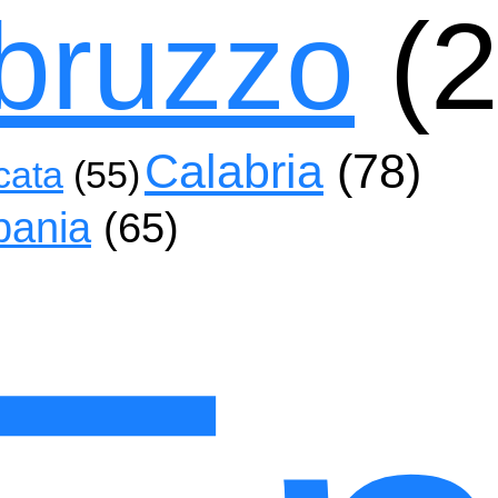
bruzzo
(2
Calabria
(78)
cata
(55)
ania
(65)