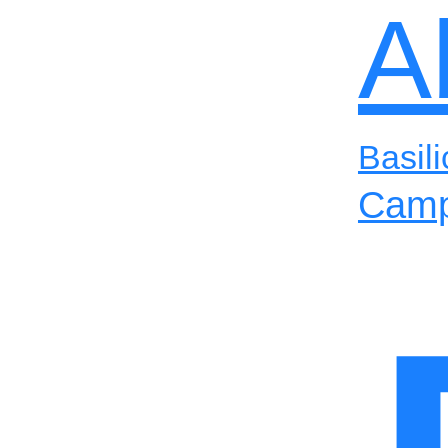
A
Basili
Camp