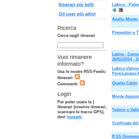
Itinerari più belli
Labico - Pales
Gli user più attivi
Anello Monte 
Ricerca
Prenestini e 
Cerca negli itinerari
Latina - Campo
Vuoi rimanere
26/01/2014 - 
informato?
Labico-Valmon
Usa le nostre RSS-Feeds:
Pera-Lariano-
Itinerari:
Quarto Caldo
Commenti:
Login
Monte Appiol
Per poter usare la |
Itinerari (inserire itinerari,
Tedsco e Vall
scaricare le tracce GPS),
devi
loggarti
.
Scollinata de
ff.SS Dismess