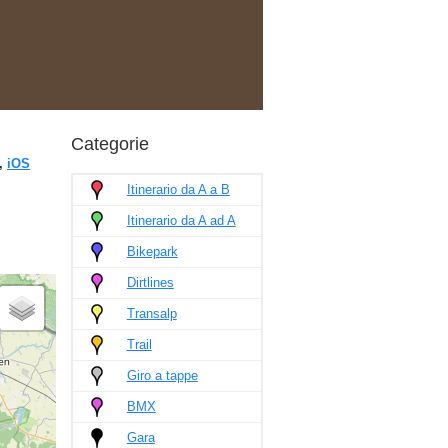
Categorie
,
iOS
Itinerario da A a B
Itinerario da A ad A
Bikepark
Dirtlines
Transalp
Trail
Giro a tappe
BMX
Gara