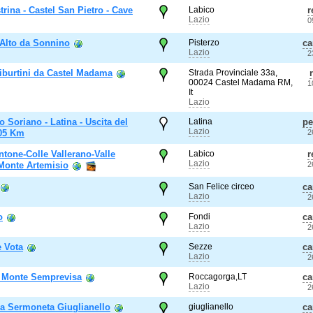
trina - Castel San Pietro - Cave
Labico
r
Lazio
0
Alto da Sonnino
Pisterzo
c
Lazio
2
Tiburtini da Castel Madama
Strada Provinciale 33a,
00024 Castel Madama RM,
1
It
Lazio
 Soriano - Latina - Uscita del
Latina
p
Lazio
105 Km
2
tone-Colle Vallerano-Valle
Labico
r
Lazio
Monte Artemisio
2
San Felice circeo
c
Lazio
2
o
Fondi
c
Lazio
2
e Vota
Sezze
c
Lazio
2
l Monte Semprevisa
Roccagorga,LT
c
Lazio
2
a Sermoneta Giuglianello
giuglianello
c