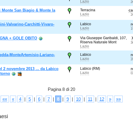
Lazio
2
i Monte San Biagio & Monte la
Terracina
c
Lazio
2
ni-Valvarino-Carchitti-Vivaro-
Labico
r
Lazio
1
GNA + GOLE OBITO
Via Giuseppe Garibaldi, 107,
Riserva Naturale Mont
3
Lazio
redda-MonteArtemisio-Lariano-
Labico
r
Lazio
2
el 2 novembre 2013 ... da Labico
Labico (RM)
r
Lazio
itorno
0
Pagina 8 di 20
««
«
4
|
5
|
6
|
7
|
8
|
9
|
10
|
11
|
12
»
»»
aesi