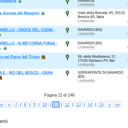
Golasecca
Golasecca
Lombardia
a discesa del Maggino
Viale della Bornata, 65, 25123
Brescia BS, Italia
Lombardia
INELLO - CROCE DEL CUGNI -
GAVARDO (BS)
Lombardia
INELLO - N.489 CORNA FURàA -
GAVARDO (BS)
Lombardia
A
lo nel Parco del Ticino
Str. della Maddalena, 57,
27026 Garlasco PV, Itali
Lombardia
ULE - RIO DEL BOSCO - GRAN
SOPRAPONTE DI GAVARDO
(BS)
Lombardia
Pagina 11 di 146
««
«
7
|
8
|
9
|
10
|
11
|
12
|
13
|
14
|
15
»
»»
aesi