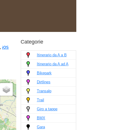
Categorie
,
iOS
Itinerario da A a B
Itinerario da A ad A
Bikepark
Dirtlines
Transalp
Trail
Giro a tappe
BMX
Gara