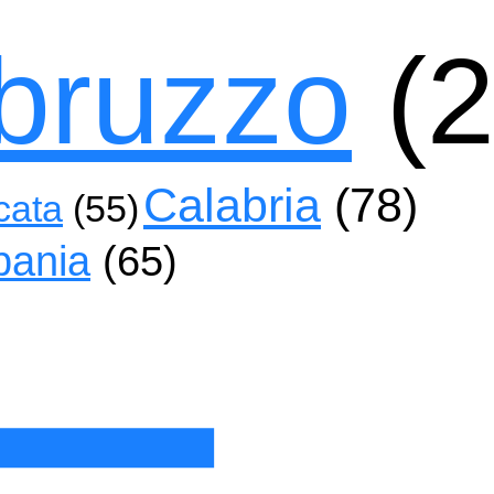
bruzzo
(2
Calabria
(78)
cata
(55)
ania
(65)