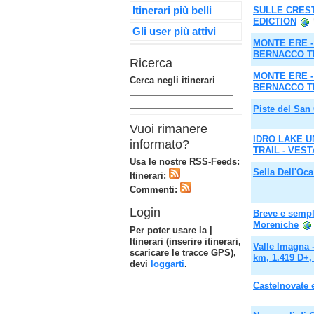
Itinerari più belli
SULLE CREST
EDICTION
Gli user più attivi
MONTE ERE -
BERNACCO T
Ricerca
MONTE ERE -
Cerca negli itinerari
BERNACCO T
Piste del Sa
Vuoi rimanere
IDRO LAKE U
informato?
TRAIL - VEST
Usa le nostre RSS-Feeds:
Sella Dell'Oca
Itinerari:
Commenti:
Login
Breve e sempl
Moreniche
Per poter usare la |
Itinerari (inserire itinerari,
Valle Imagna -
scaricare le tracce GPS),
km, 1.419 D+
devi
loggarti
.
Castelnovate 