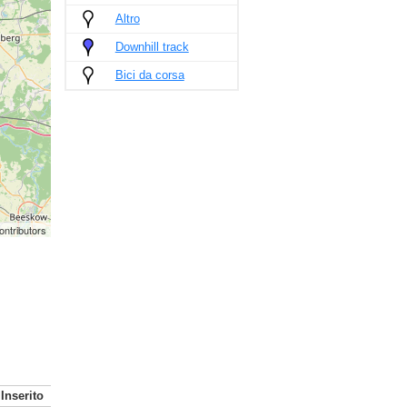
Altro
Downhill track
Bici da corsa
ontributors
Inserito