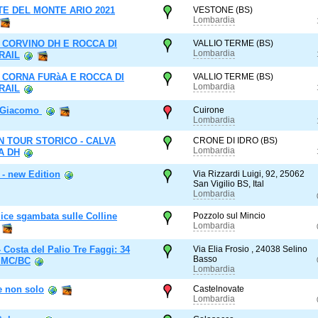
E DEL MONTE ARIO 2021
VESTONE (BS)
Lombardia
 CORVINO DH E ROCCA DI
VALLIO TERME (BS)
Lombardia
RAIL
 CORNA FURàA E ROCCA DI
VALLIO TERME (BS)
Lombardia
RAIL
n Giacomo
Cuirone
Lombardia
N TOUR STORICO - CALVA
CRONE DI IDRO (BS)
Lombardia
A DH
 - new Edition
Via Rizzardi Luigi, 92, 25062
San Vigilio BS, Ital
Lombardia
ice sgambata sulle Colline
Pozzolo sul Mincio
Lombardia
 Costa del Palio Tre Faggi: 34
Via Elia Frosio , 24038 Selino
Basso
, MC/BC
Lombardia
e non solo
Castelnovate
Lombardia