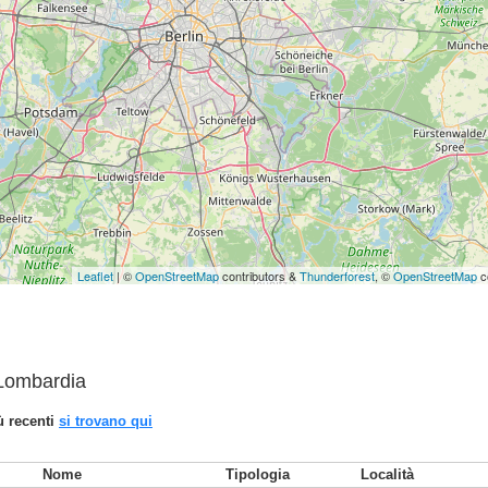
Leaflet
| ©
OpenStreetMap
contributors &
Thunderforest
, ©
OpenStreetMap
c
n Lombardia
iù recenti
si trovano qui
Nome
Tipologia
Località