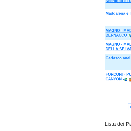
Necropoli di 
Maddalena e l
MAGNO - MAD
BERNACCO
MAGNO - MAD
DELLA SELV
Garlasco anel
FORCONI - P
CANYON
Lista dei P