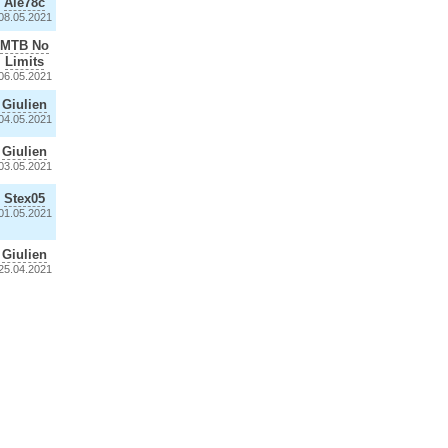
Ale78c
08.05.2021
MTB No
Limits
06.05.2021
Giulien
04.05.2021
Giulien
03.05.2021
Stex05
01.05.2021
Giulien
25.04.2021