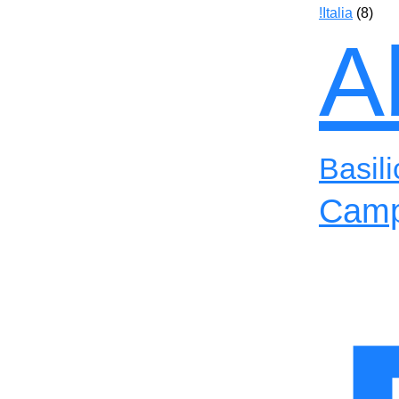
!Italia
(8)
A
Basili
Camp