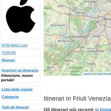
MTB-MAG.com
FORUM
Itinerari
Inserisci un itinerario
Leaflet
| ©
OpenStree
Attenzione, nuovo
portale!
Lista delle regioni
Categorie
Itinerari in Friuli Venezi
Tutti gli itinerari
Gli itinerari più recenti
si trov