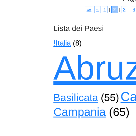
««
«
1
|
2
|
3
|
4
Lista dei Paesi
!Italia
(8)
Abru
Ca
Basilicata
(55)
Campania
(65)