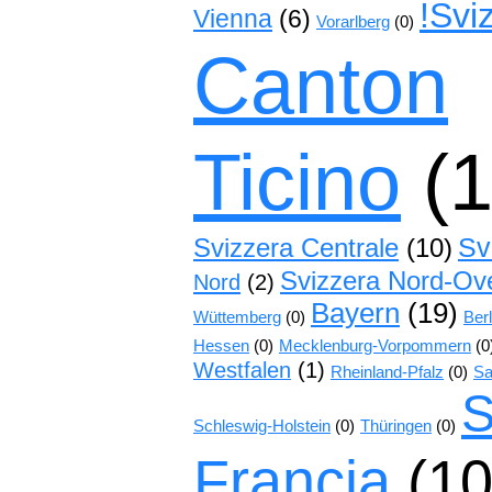
!Svi
Vienna
(6)
Vorarlberg
(0)
Canton
Ticino
(1
Sv
Svizzera Centrale
(10)
Svizzera Nord-Ov
Nord
(2)
Bayern
(19)
Wüttemberg
(0)
Berl
Hessen
(0)
Mecklenburg-Vorpommern
(0
Westfalen
(1)
Rheinland-Pfalz
(0)
Sa
S
Schleswig-Holstein
(0)
Thüringen
(0)
Francia
(10