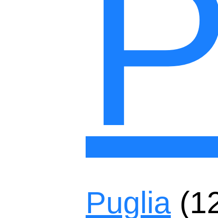
P
Puglia
(1