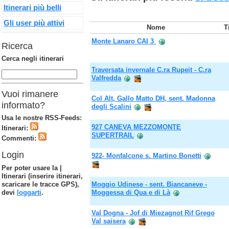
Itinerari più belli
Gli user più attivi
Nome
T
Monte Lanaro CAI 3
Ricerca
Cerca negli itinerari
Traversata invernale C.ra Rupeit - C.ra
Valfredda
Vuoi rimanere
Col Alt, Gallo Matto DH, sent. Madonna
informato?
degli Scalini
Usa le nostre RSS-Feeds:
927 CANEVA MEZZOMONTE
Itinerari:
SUPERTRAIL
Commenti:
Login
922- Monfalcone s. Martino Bonetti
Per poter usare la |
Itinerari (inserire itinerari,
scaricare le tracce GPS),
Moggio Udinese - sent. Biancaneve -
devi
loggarti
.
Moggessa di Qua e di Là
Val Dogna - Jof di Miezagnot Rif Grego
Val saisera