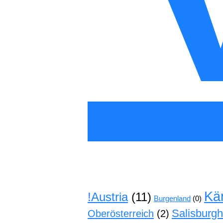
Kä
!Austria
(11)
Burgenland
(0)
Salisburg
Oberösterreich
(2)