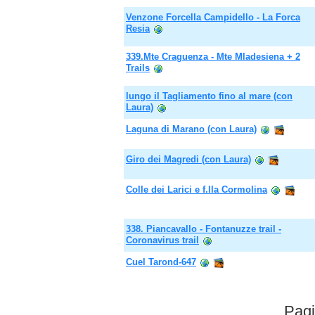
Venzone Forcella Campidello - La Forca
Resia
339.Mte Craguenza - Mte Mladesiena + 2
Trails
lungo il Tagliamento fino al mare (con
Laura)
Laguna di Marano (con Laura)
Giro dei Magredi (con Laura)
Colle dei Larici e f.lla Cormolina
338. Piancavallo - Fontanuzze trail -
Coronavirus trail
Cuel Tarond-647
Pagi