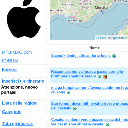
Leaflet
| ©
OpenStree
Nome
MTB-MAG.com
Savoulx fenils jaffreau forte foens
FORUM
Itinerari
Riccomassimo val marza passo cornelle
bruffione brealone serolo
Inserisci un itinerario
Attenzione, nuovo
malga lunga campo d’avena pafulmine fog
portale!
clusone
Lista delle regioni
San fermo: down-hill in val torrezzo monas
del castello
Categorie
Cenate: sentiero verde piazze costa del mi
Tutti gli itinerari
vie del misma abbazia casale