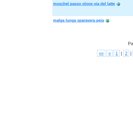
moschel passo olone via del latte
malga lunga sparavera peia
Pa
««
«
1
|
2
|