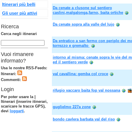
Itinerari più belli
Da cenate a clusone sul sentiero
caslini,malgalonga,farno, baita ortiche
Gli user più attivi
Da cenate sopra alla valle del lujo
Ricerca
Cerca negli itinerari
Da entratico a san fermo con periplo dei m
torrezzo e gremalto
Vuoi rimanere
intorno al misma: cenate sopra le vie del 
informato?
ed il sentiero verde
Usa le nostre RSS-Feeds:
Itinerari:
val cavallina: gemba col croce
Commenti:
Login
rifugio vaccaro baita fop val nossana
Per poter usare la |
Itinerari (inserire itinerari,
scaricare le tracce GPS),
guglielmo 227a zone
devi
loggarti
.
bondo cavlera barbata val del riso