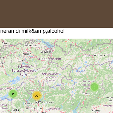
itinerari di milk&amp;alcohol
6
2
27