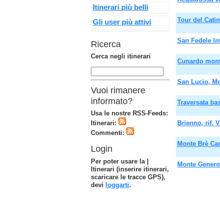
Itinerari più belli
Tour del Cati
Gli user più attivi
San Fedele In
Ricerca
Cerca negli itinerari
Cunardo mont
San Lucio, Mo
Vuoi rimanere
informato?
Traversata ba
Usa le nostre RSS-Feeds:
Itinerari:
Brienno, rif.
Commenti:
Monte Brè Ca
Login
Per poter usare la |
Monte Genero
Itinerari (inserire itinerari,
scaricare le tracce GPS),
devi
loggarti
.