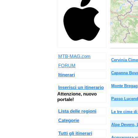
MTB-MAG.com
Cervinia Cim
FORUM
Capanna Bova
Itinerari
Monte Brega
Inserisci un itinerario
Attenzione, nuovo
Passo Lucend
portale!
Lista delle regioni
Le tre cime d
Categorie
Alpe Devero, 
Tutti gli itinerari
Acquarossa v