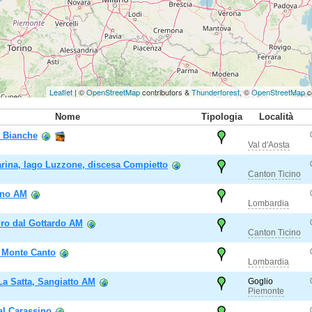
Leaflet
| ©
OpenStreetMap
contributors &
Thunderforest
, ©
OpenStreetMap
c
Nome
Tipologia
Località
e Bianche
Val d'Aosta
rina, lago Luzzone, discesa Compietto
Canton Ticino
gno AM
Lombardia
ro dal Gottardo AM
Canton Ticino
i Monte Canto
Lombardia
La Satta, Sangiatto AM
Goglio
Piemonte
al Carassino