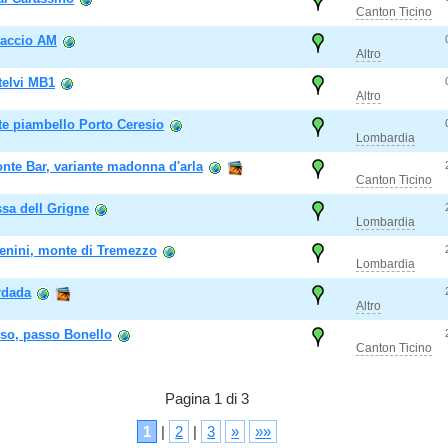
Canton Ticino
naccio AM
Altro
telvi MB1
Altro
e piambello Porto Ceresio
Lombardia
nte Bar, variante madonna d'arla
Canton Ticino
ssa dell Grigne
Lombardia
 Venini, monte di Tremezzo
Lombardia
rdada
Altro
so, passo Bonello
Canton Ticino
Pagina 1 di 3
1
|
2
|
3
»
»»