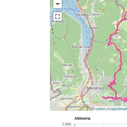
−
Leaflet
| ©
OpenStree