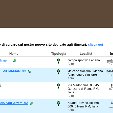
 di cercare sul nostro nuovo sito dedicato agli itinerari:
clicca qui
Nome
Tipologia
Località
I
 di nemi
campo sportivo Lariano
mik
Altro
17
TE-NEMI-MARINO
via capo d'acqua - Marino
RAM
(parcheggio cimitero)
17
Altro
Via Madonnina, 00045
F
Genzano di Roma RM,
07
Italia
Altro
do Sull Artemisio
Strada Provinciale 76a,
a
00040 Nemi RM, Italia
10
Altro