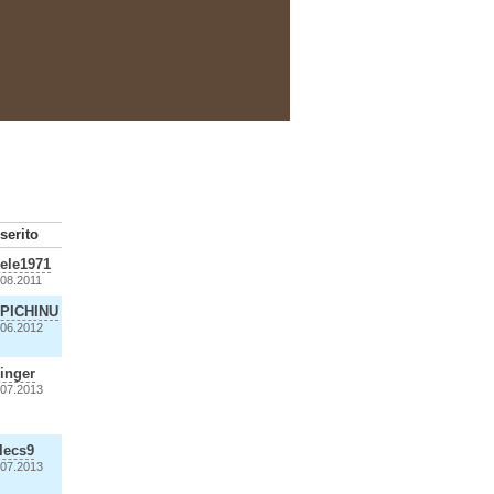
nserito
ele1971
.08.2011
PICHINU
.06.2012
inger
.07.2013
lecs9
.07.2013