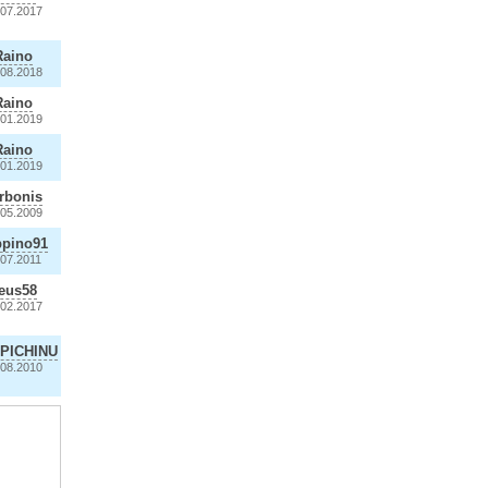
.07.2017
Raino
.08.2018
Raino
.01.2019
Raino
.01.2019
rbonis
.05.2009
ppino91
.07.2011
eus58
.02.2017
PICHINU
.08.2010