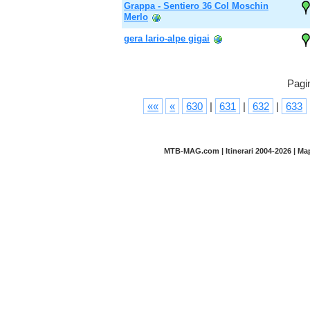
Grappa - Sentiero 36 Col Moschin
Merlo
gera lario-alpe gigai
Pagi
««
«
630
|
631
|
632
|
633
MTB-MAG.com | Itinerari 2004-2026 | M