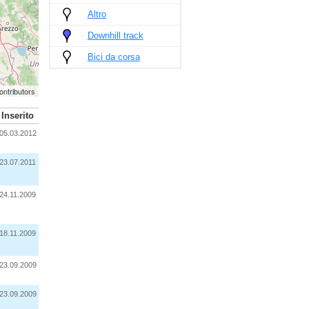
Altro
Downhill track
Bici da corsa
ontributors
Inserito
05.03.2012
23.07.2011
24.11.2009
18.11.2009
23.09.2009
23.09.2009