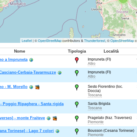
Leaflet
| ©
OpenStreetMap
contributors &
Thunderforest
, ©
OpenStreetMap
c
Nome
Tipologia
Località
rno a Impruneta
Impruneta (FI)
Altro
 Casciano-Cerbaia-Tavarmuzze
Impruneta (FI)
Altro
no - M. Morello
Sesto Fiorentino (loc.
Doccia)
Toscana
 - Poggio Ripaghera - Santa rigida
Santa Brigida
Toscana
verses) - monte Fraiteve
Pragelato (fraz. Traverses)
Piemonte
na Torinese) - Lago 7 colori
Bousson (Cesana Torinese)
Piemonte