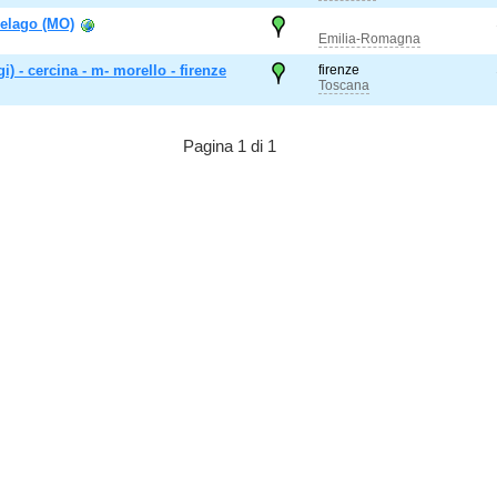
Pelago (MO)
Emilia-Romagna
gi) - cercina - m- morello - firenze
firenze
Toscana
Pagina 1 di 1