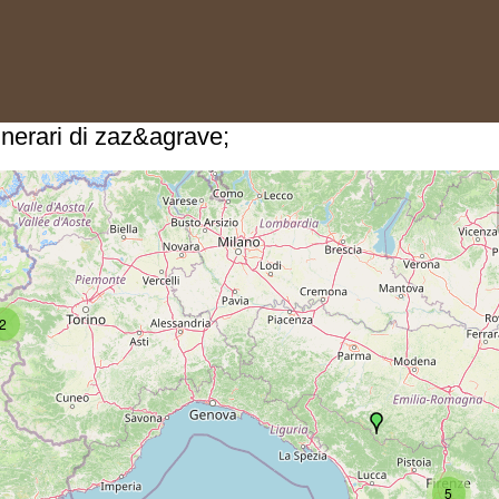
itinerari di zaz&agrave;
2
5