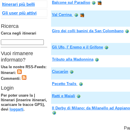
Balcone sul Paradiso
Itinerari più belli
Gli user più attivi
Val Cerrina
Ricerca
Giro dei colli banini da San Colombano
Cerca negli itinerari
Gli Ufo, l' Eremo e il Grifone
Vuoi rimanere
informato?
Tributo alla Madonnina
Usa le nostre RSS-Feeds:
Ciucarùn
Itinerari:
Commenti:
Pecetto Trails
Login
Per poter usare la |
Ratti e Maiali
Itinerari (inserire itinerari,
scaricare le tracce GPS),
Il Derby di Milano: da Milanello ad Appiano
devi
loggarti
.
Pag