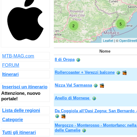
5
2
Leaflet
| ©
OpenStree
Nome
MTB-MAG.com
8 di Oropa
FORUM
Rollercoaster + Verezzi balcone
Itinerari
Nizza Val Sarmassa
Inserisci un itinerario
Attenzione, nuovo
Anello di Mornese
portale!
Lista delle regioni
Da Coggiola all'Oasi Zegna: San Bernardo - 
Categorie
Mergozzo - Monterosso - Montorfano: nella
delle Camelie
Tutti gli itinerari