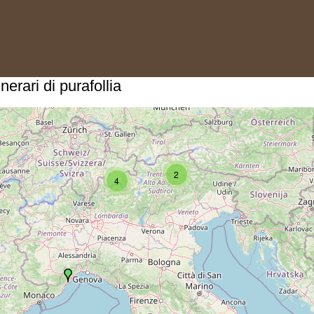
tinerari di purafollia
2
4