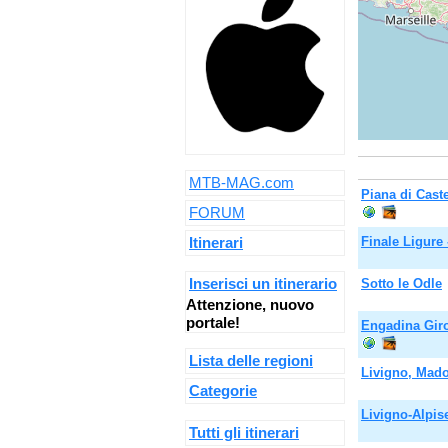
MTB-MAG.com
Piana di Cast
FORUM
Itinerari
Finale Ligure
Inserisci un itinerario
Sotto le Odle
Attenzione, nuovo
portale!
Engadina Giro
Lista delle regioni
Livigno, Mado
Categorie
Livigno-Alpis
Tutti gli itinerari