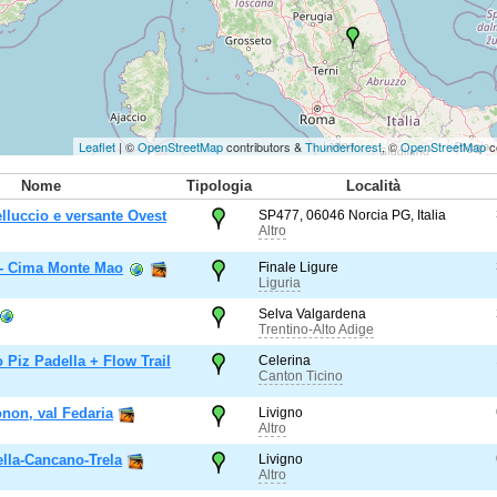
Leaflet
| ©
OpenStreetMap
contributors &
Thunderforest
, ©
OpenStreetMap
c
Nome
Tipologia
Località
elluccio e versante Ovest
SP477, 06046 Norcia PG, Italia
Altro
 - Cima Monte Mao
Finale Ligure
Liguria
Selva Valgardena
Trentino-Alto Adige
 Piz Padella + Flow Trail
Celerina
Canton Ticino
non, val Fedaria
Livigno
Altro
ella-Cancano-Trela
Livigno
Altro