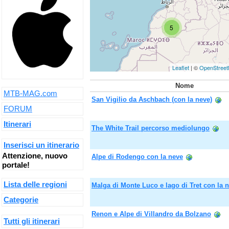
5
Leaflet
| ©
OpenStree
Nome
MTB-MAG.com
San Vigilio da Aschbach (con la neve)
FORUM
Itinerari
The White Trail percorso mediolungo
Inserisci un itinerario
Attenzione, nuovo
Alpe di Rodengo con la neve
portale!
Lista delle regioni
Malga di Monte Luco e lago di Tret con la 
Categorie
Renon e Alpe di Villandro da Bolzano
Tutti gli itinerari