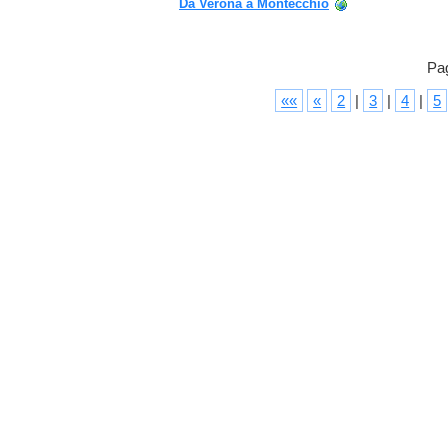
Da Verona a Montecchio
Pag
««
«
2
|
3
|
4
|
5