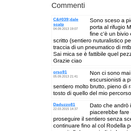
Commenti
C&#039;dale
Sono sceso a pie
scalp
porta al rifugio 
04.09.2013 19:07
fine c'è un bivio
scritto (sentiero nuturalistico 
traccia di un pneumatico di mtb
Sai mica se è fattibile quel pez
Grazie ciao
orso91
Non ci sono mai
05.09.2013 21:41
escursionisti a 
sentiero molto brutto, pieno di r
tosto di quello del mio percorso,
Daduzzo81
Dato che andrò 
22.03.2015 14:37
piacerebbe fare 
proseguire il sentiero senza sce
continuare fino al col Rodella 