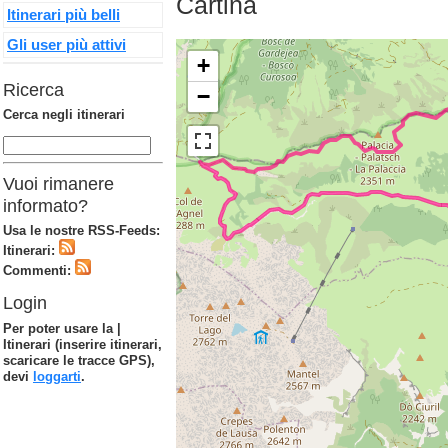
Cartina
Itinerari più belli
Gli user più attivi
+
Ricerca
−
Cerca negli itinerari
Vuoi rimanere
informato?
Usa le nostre RSS-Feeds:
Itinerari:
Commenti:
Login
Per poter usare la |
Itinerari (inserire itinerari,
scaricare le tracce GPS),
devi
loggarti
.