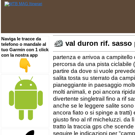
Naviga le tracce da
val duron rif. sasso 
telefono o mandale al
tuo Garmin con 1 click
con la nostra app
partenza e arrivoa a campitello d
percorsa da una pista ciclabile (
partire da dove si vuole preve
salita tosta su sterrato da campite
pianeggiante in paesaggio molto 
molti animali, e poi ancora ripid
divertente singletrail fino a rif s
anche se le leggere salite sono 
ancora fiato o si spinge a tratti)
giusto fino al rif micheluzzi. d
tratto la traccia gps che scende 
seguire le indicazioni per "campi