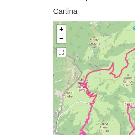
Cartina
+
−