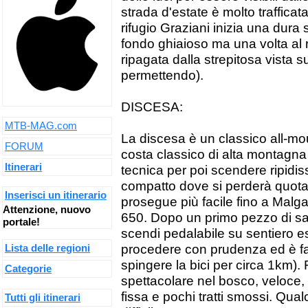
strada d'estate è molto traffic
rifugio Graziani inizia una dura s
fondo ghiaioso ma una volta al 
ripagata dalla strepitosa vista 
permettendo).
DISCESA:
MTB-MAG.com
La discesa è un classico all-mou
FORUM
costa classico di alta montagna
Itinerari
tecnica per poi scendere ripidi
compatto dove si perderà quota
Inserisci un itinerario
prosegue più facile fino a Malg
Attenzione, nuovo
650. Dopo un primo pezzo di salit
portale!
scendi pedalabile su sentiero 
procedere con prudenza ed è fatt
Lista delle regioni
spingere la bici per circa 1km). 
Categorie
spettacolare nel bosco, veloce,
fissa e pochi tratti smossi. Qu
Tutti gli itinerari