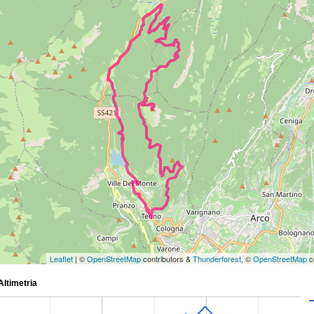
Leaflet
| ©
OpenStreetMap
contributors &
Thunderforest
, ©
OpenStreetMap
c