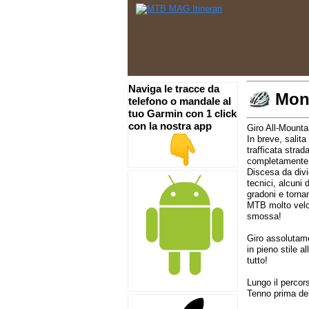
Naviga le tracce da
Mon
telefono o mandale al
tuo Garmin con 1 click
con la nostra app
Giro All-Mount
In breve, salita
trafficata strad
completamente al
Discesa da divi
tecnici, alcuni 
gradoni e tornan
MTB molto veloc
smossa!
Giro assolutame
in pieno stile 
tutto!
Lungo il percor
Tenno prima del