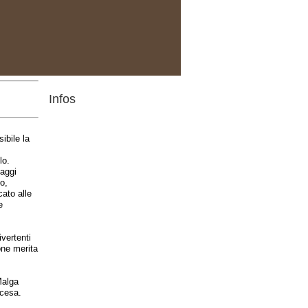
Infos
ibile la
lo.
saggi
o,
cato alle
e
vertenti
one merita
Malga
scesa.