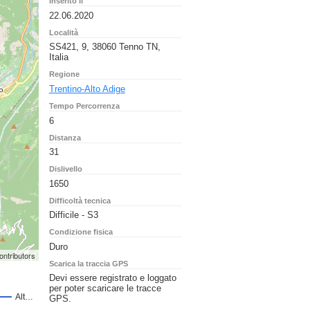
Inserito il
22.06.2020
Località
SS421, 9, 38060 Tenno TN,
Italia
Regione
Trentino-Alto Adige
Tempo Percorrenza
6
Distanza
31
Dislivello
1650
Difficoltà tecnica
Difficile - S3
Condizione fisica
Duro
ontributors
Scarica la traccia GPS
Devi essere registrato e loggato
per poter scaricare le tracce
GPS.