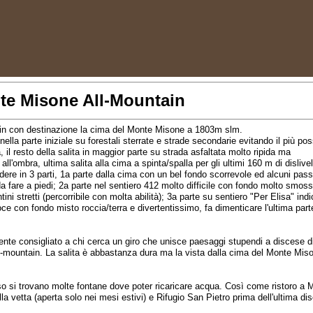
te Misone All-Mountain
ain con destinazione la cima del Monte Misone a 1803m slm.
 nella parte iniziale su forestali sterrate e strade secondarie evitando il più poss
a, il resto della salita in maggior parte su strada asfaltata molto ripida ma
l'ombra, ultima salita alla cima a spinta/spalla per gli ultimi 160 m di dislivel
dere in 3 parti, 1a parte dalla cima con un bel fondo scorrevole ed alcuni pas
da fare a piedi; 2a parte nel sentiero 412 molto difficile con fondo molto smoss
tini stretti (percorribile con molta abilità); 3a parte su sentiero "Per Elisa" indi
e con fondo misto roccia/terra e divertentissimo, fa dimenticare l'ultima part
nte consigliato a chi cerca un giro che unisce paesaggi stupendi a discese di
all-mountain. La salita è abbastanza dura ma la vista dalla cima del Monte Mis
so si trovano molte fontane dove poter ricaricare acqua. Così come ristoro a 
la vetta (aperta solo nei mesi estivi) e Rifugio San Pietro prima dell'ultima di