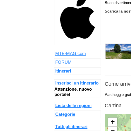
Buon divertime
Scarica la nos
MTB-MAG.com
FORUM
Itinerari
Inserisci un itinerario
Come arriva
Attenzione, nuovo
portale!
Parcheggio grat
Cartina
Lista delle regioni
Categorie
+
Tutti gli itinerari
−