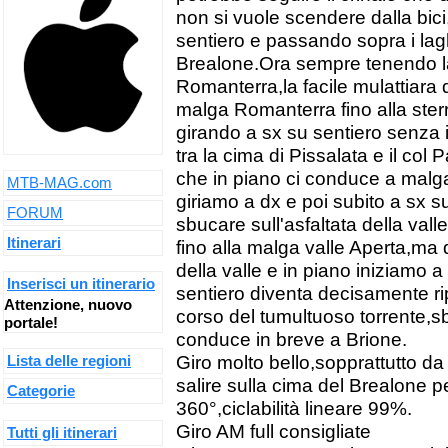
non si vuole scendere dalla bic
sentiero e passando sopra i lagh
Brealone.Ora sempre tenendo la s
Romanterra,la facile mulattiara
malga Romanterra fino alla ste
girando a sx su sentiero senza 
tra la cima di Pissalata e il col
che in piano ci conduce a malg
MTB-MAG.com
giriamo a dx e poi subito a sx s
FORUM
sbucare sull'asfaltata della val
Itinerari
fino alla malga valle Aperta,ma q
della valle e in piano iniziamo 
Inserisci un itinerario
sentiero diventa decisamente ri
Attenzione, nuovo
corso del tumultuoso torrente,s
portale!
conduce in breve a Brione.
Giro molto bello,sopprattutto da
Lista delle regioni
salire sulla cima del Brealone 
Categorie
360°,ciclabilità lineare 99%.
Giro AM full consigliate
Tutti gli itinerari