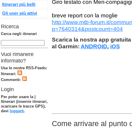
Giro testato con Meri-compagig
Itinerari più belli
Gli user più attivi
breve report con la moglie
http://www.mtb-forum.it/commu
Ricerca
p=7640314&postcount=404
Cerca negli itinerari
Scarica la nostra app gratuita 
al Garmin:
ANDROID
,
iOS
Vuoi rimanere
informato?
Usa le nostre RSS-Feeds:
Itinerari:
Commenti:
Login
Per poter usare la |
Itinerari (inserire itinerari,
scaricare le tracce GPS),
devi
loggarti
.
Come arrivare al punto 