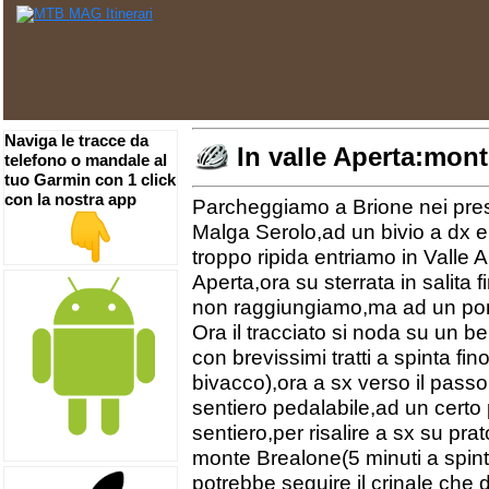
Naviga le tracce da
In valle Aperta:mon
telefono o mandale al
tuo Garmin con 1 click
con la nostra app
Parcheggiamo a Brione nei press
Malga Serolo,ad un bivio a dx e a
troppo ripida entriamo in Valle A
Aperta,ora su sterrata in salita
non raggiungiamo,ma ad un ponti
Ora il tracciato si noda su un be
con brevissimi tratti a spinta f
bivacco),ora a sx verso il pass
sentiero pedalabile,ad un cert
sentiero,per risalire a sx su pr
monte Brealone(5 minuti a spin
potrebbe seguire il crinale ch