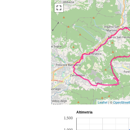
Leaflet
| ©
OpenStree