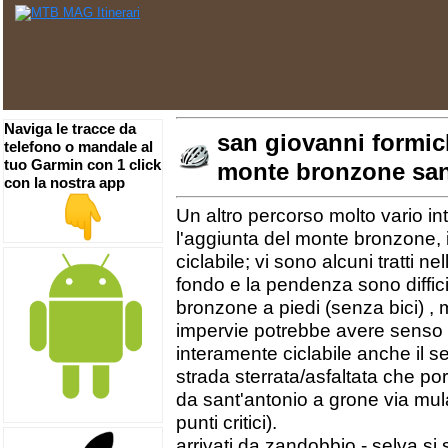
Naviga le tracce da
san giovanni formic
telefono o mandale al
tuo Garmin con 1 click
monte bronzone sa
con la nostra app
Un altro percorso molto vario int
l'aggiunta del monte bronzone, 
ciclabile; vi sono alcuni tratti n
fondo e la pendenza sono difficil
bronzone a piedi (senza bici) , 
impervie potrebbe avere senso t
interamente ciclabile anche il se
strada sterrata/asfaltata che po
da sant'antonio a grone via mula
punti critici).
arrivati da zandobbio - selva si 