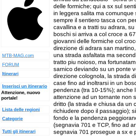
delle formiche; qui a sx sul sent
in leggera salita ma comunque 
sempre il sentiero tasca con perc
cavallina e a tratti su adrara, s
boschi si arriva a col croce a 67
giovanni delle formiche col cro
direzione di adrara san martino, 
una strada asfaltata ma secondaria
MTB-MAG.com
tratto piu noioso, ma fortunata
FORUM
sarnico deviando su un ponte ve
Itinerari
direzione colognola, la strada 
case fino ad inoltrarsi in un bo
Inserisci un itinerario
pendenza (tra 10-15%); anche l
Attenzione, nuovo
attenzione ad un tornante non 
portale!
dritto (la strada e chiusa da un 
Lista delle regioni
richiudere dopo il passaggio); 
fondo e la pendenza peggiorano
Categorie
(segnavia 701 e TCP, fino ad arriv
Tutti gli itinerari
segnavia 701 prosegue a sx e 