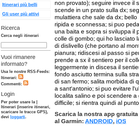
non provato); seguire invece il
Itinerari più belli
scende in un prato sulla dx; se
Gli user più attivi
mulattiera che sale da dx; bello s
ripida e sconnessa; si puo pedala
Ricerca
una baita e sopra si sviluppa il
Cerca negli itinerari
colle di gombo; qui ho lasciato l
di dislivello (che portano al mon
pianura; ridiscesi al passo si pe
Vuoi rimanere
prende a sx il sentiero per il co
informato?
leggermente in discesa il sentie
Usa le nostre RSS-Feeds:
fondo asciutto termina sulla strad
Itinerari:
di san fermo; salita morbida di 
Commenti:
a sant'antonio; si puo evitare l'
Login
localita salino e poi scendere a
Per poter usare la |
difficile; si rientra quindi al pun
Itinerari (inserire itinerari,
scaricare le tracce GPS),
Scarica la nostra app gratuita 
devi
loggarti
.
al Garmin:
ANDROID
,
iOS