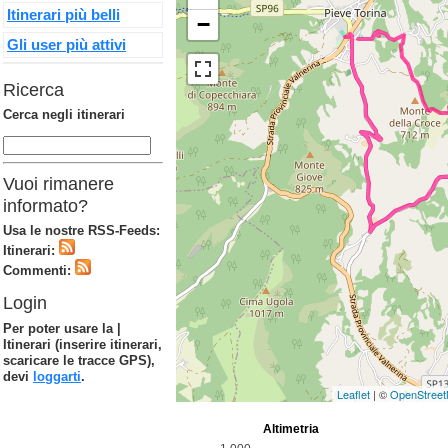
Itinerari più belli
−
Gli user più attivi
Ricerca
Cerca negli itinerari
Vuoi rimanere
informato?
Usa le nostre RSS-Feeds:
Itinerari:
Commenti:
Login
Per poter usare la |
Itinerari (inserire itinerari,
scaricare le tracce GPS),
devi
loggarti
.
Leaflet
| ©
OpenStree