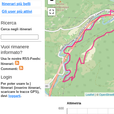
−
Itinerari più belli
Gli user più attivi
Ricerca
Cerca negli itinerari
Vuoi rimanere
informato?
Usa le nostre RSS-Feeds:
Itinerari:
Commenti:
Login
Per poter usare la |
Itinerari (inserire itinerari,
scaricare le tracce GPS),
Leaflet
| ©
OpenStree
devi
loggarti
.