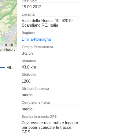
Inserito il
15.09.2012
Località
Viale della Rocca, 10, 42019
Scandiano RE, Italia
Regione
Emilia-Romagna
Tempo Percorrenza
ontributors
3-3.5h
Distanza
43.0 km
Dislivello
1260
Difficoltà tecnica
medio
Condizione fisica
medio
Scarica la traccia GPS
Devi essere registrato e loggato
per poter scaricare le tracce
GPS.