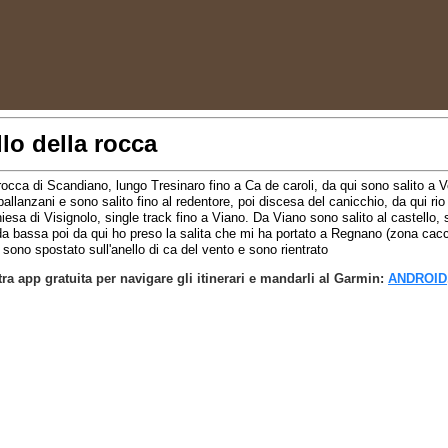
lo della rocca
rocca di Scandiano, lungo Tresinaro fino a Ca de caroli, da qui sono salito a 
llanzani e sono salito fino al redentore, poi discesa del canicchio, da qui rio 
esa di Visignolo, single track fino a Viano. Da Viano sono salito al castello,
da bassa poi da qui ho preso la salita che mi ha portato a Regnano (zona cacc
ono spostato sull'anello di ca del vento e sono rientrato
tra app gratuita per navigare gli itinerari e mandarli al Garmin:
ANDROID