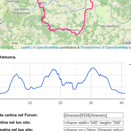
Leaflet
| ©
OpenStreetMap
contributors &
Thunderforest
, ©
OpenStreetMap
c
ta cartina nel Forum:
rtina nel tuo sito:
imetria nel tuo sito: