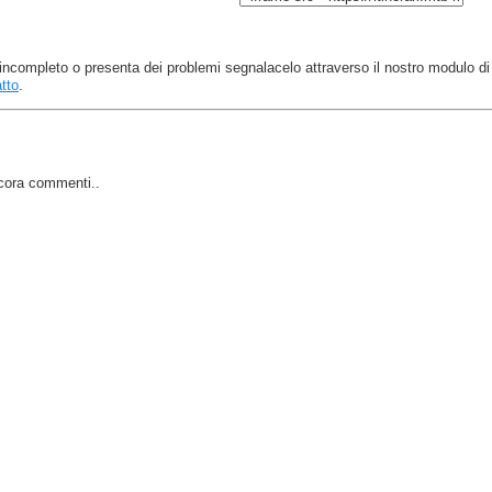
 è incompleto o presenta dei problemi segnalacelo attraverso il nostro modulo di
tto
.
cora commenti..