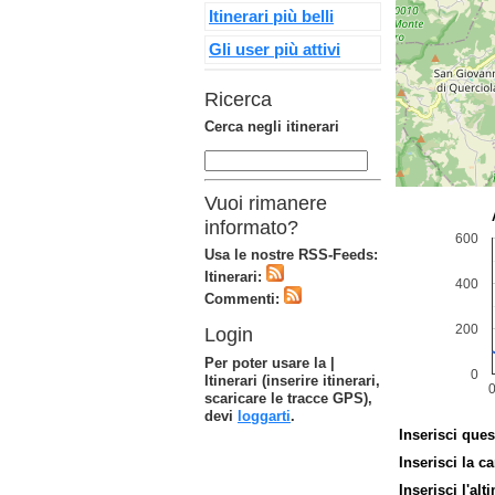
Itinerari più belli
Gli user più attivi
Ricerca
Cerca negli itinerari
Vuoi rimanere
informato?
Usa le nostre RSS-Feeds:
Itinerari:
Commenti:
Login
Per poter usare la |
Itinerari (inserire itinerari,
scaricare le tracce GPS),
devi
loggarti
.
Inserisci ques
Inserisci la ca
Inserisci l'alt