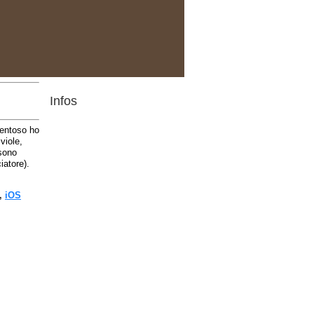
Infos
Ventoso ho
viole,
 sono
iatore).
,
iOS