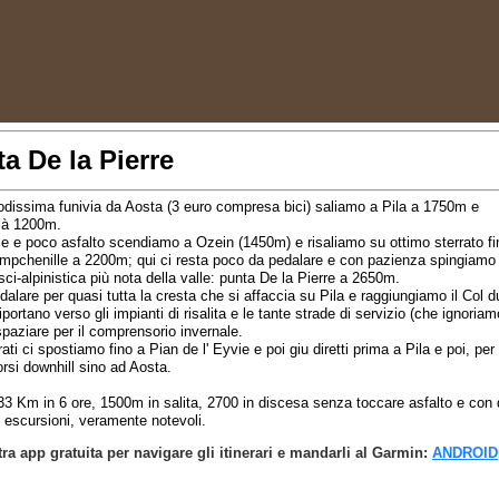
a De la Pierre
dissima funivia da Aosta (3 euro compresa bici) saliamo a Pila a 1750m e
ià 1200m.
le e poco asfalto scendiamo a Ozein (1450m) e risaliamo su ottimo sterrato fin
mpchenille a 2200m; qui ci resta poco da pedalare e con pazienza spingiamo 
ci-alpinistica più nota della valle: punta De la Pierre a 2650m.
alare per quasi tutta la cresta che si affaccia su Pila e raggiungiamo il Col d
riportano verso gli impianti di risalita e le tante strade di servizio (che ignoriam
paziare per il comprensorio invernale.
rati ci spostiamo fino a Pian de l' Eyvie e poi giu diretti prima a Pila e poi, per 
corsi downhill sino ad Aosta.
 Km in 6 ore, 1500m in salita, 2700 in discesa senza toccare asfalto e con di
 escursioni, veramente notevoli.
tra app gratuita per navigare gli itinerari e mandarli al Garmin:
ANDROID