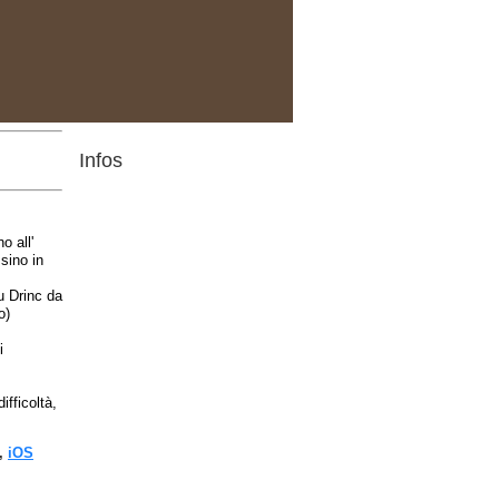
Infos
o all'
sino in
u Drinc da
o)
i
fficoltà,
,
iOS