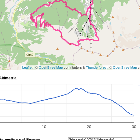
Leaflet
| ©
OpenStreetMap
contributors &
Thunderforest
, ©
OpenStreetMap
c
ta cartina nel Forum: