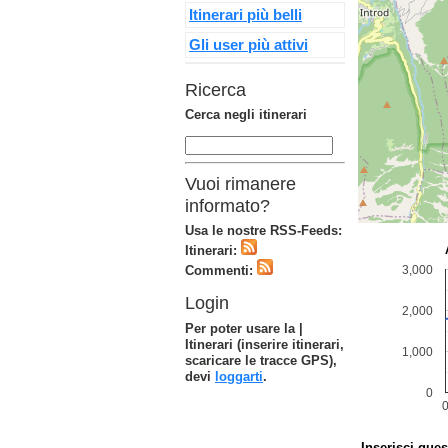
Itinerari più belli
Gli user più attivi
Ricerca
Cerca negli itinerari
Vuoi rimanere
informato?
Usa le nostre RSS-Feeds:
Itinerari:
Commenti:
Login
Per poter usare la |
Itinerari (inserire itinerari,
scaricare le tracce GPS),
devi
loggarti
.
Inserisci ques