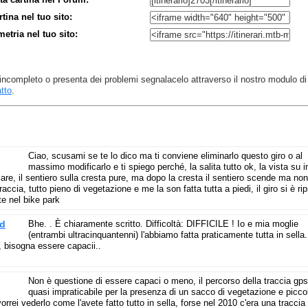
rtina nel tuo sito:
imetria nel tuo sito:
 è incompleto o presenta dei problemi segnalacelo attraverso il nostro modulo di
tto
.
Ciao, scusami se te lo dico ma ti conviene eliminarlo questo giro o al
massimo modificarlo e ti spiego perché, la salita tutto ok, la vista su i
are, il sentiero sulla cresta pure, ma dopo la cresta il sentiero scende ma non
accia, tutto pieno di vegetazione e me la son fatta tutta a piedi, il giro si è ri
te nel bike park
rd
Bhe. . È chiaramente scritto. Difficoltà: DIFFICILE ! Io e mia moglie
(entrambi ultracinquantenni) l'abbiamo fatta praticamente tutta in sella.
 bisogna essere capacii..
Non è questione di essere capaci o meno, il percorso della traccia gps
quasi impraticabile per la presenza di un sacco di vegetazione e piccol
vorrei vederlo come l'avete fatto tutto in sella, forse nel 2010 c'era una traccia