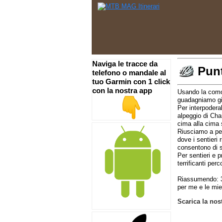
Naviga le tracce da
Punt
telefono o mandale al
tuo Garmin con 1 click
con la nostra app
Usando la como
guadagniamo g
Per interpodera
alpeggio di Cha
cima alla cima s
Riusciamo a ped
dove i sentieri 
consentono di s
Per sentieri e p
terrificanti per
Riassumendo: 33
per me e le mie
Scarica la nos