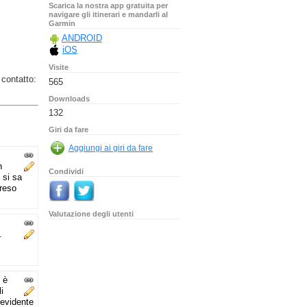
Scarica la nostra app gratuita per
navigare gli itinerari e mandarli al
Garmin
ANDROID
iOS
Visite
 contatto:
565
Downloads
132
Giri da fare
n
Condividi
 si sa
preso
Valutazione degli utenti
.
 è
i
 evidente