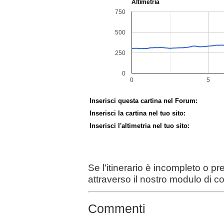
Inserisci questa cartina nel Forum:
Inserisci la cartina nel tuo sito:
Inserisci l'altimetria nel tuo sito:
Se l'itinerario è incompleto o p
attraverso il nostro modulo di c
Commenti