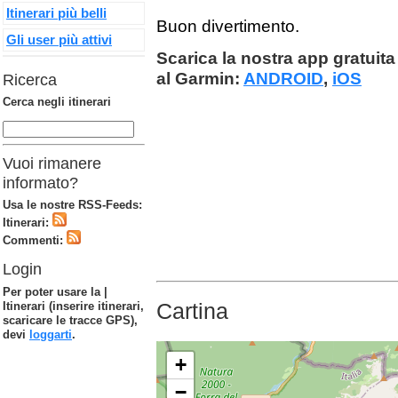
Itinerari più belli
Buon divertimento.
Gli user più attivi
Scarica la nostra app gratuita 
al Garmin:
ANDROID
,
iOS
Ricerca
Cerca negli itinerari
Vuoi rimanere
informato?
Usa le nostre RSS-Feeds:
Itinerari:
Commenti:
Login
Per poter usare la |
Cartina
Itinerari (inserire itinerari,
scaricare le tracce GPS),
devi
loggarti
.
+
−