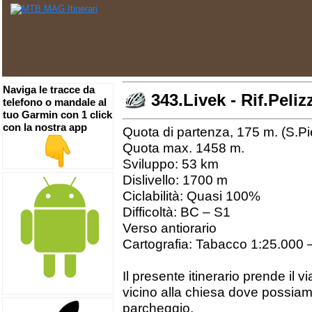
Naviga le tracce da
343.Livek - Rif.Peliz
telefono o mandale al
tuo Garmin con 1 click
con la nostra app
Quota di partenza, 175 m. (S.Pi
Quota max. 1458 m.
Sviluppo: 53 km
Dislivello: 1700 m
Ciclabilità: Quasi 100%
Difficoltà: BC – S1
Verso antiorario
Cartografia: Tabacco 1:25.000 
Il presente itinerario prende il v
vicino alla chiesa dove possiam
parcheggio.