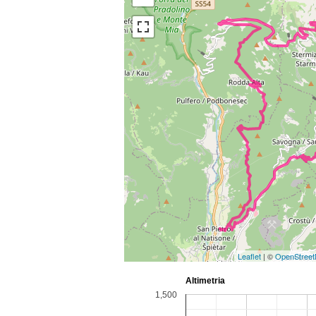
Leaflet
| ©
OpenStree