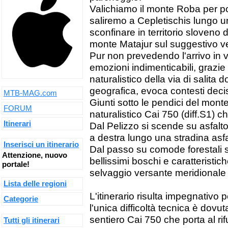
Valichiamo il monte Roba per po
saliremo a Cepletischis lungo u
sconfinare in territorio sloveno d
monte Matajur sul suggestivo ve
Pur non prevedendo l'arrivo in 
emozioni indimenticabili, grazie
naturalistico della via di salita 
geografica, evoca contesti deci
MTB-MAG.com
Giunti sotto le pendici del monte
FORUM
naturalistico Cai 750 (diff.S1) c
Itinerari
Dal Pelizzo si scende su asfalt
a destra lungo una stradina asf
Inserisci un itinerario
Dal passo su comode forestali 
Attenzione, nuovo
bellissimi boschi e caratteristi
portale!
selvaggio versante meridionale
Lista delle regioni
L'itinerario risulta impegnativo pe
Categorie
l'unica difficoltà tecnica è dovut
sentiero Cai 750 che porta al rif
Tutti gli itinerari