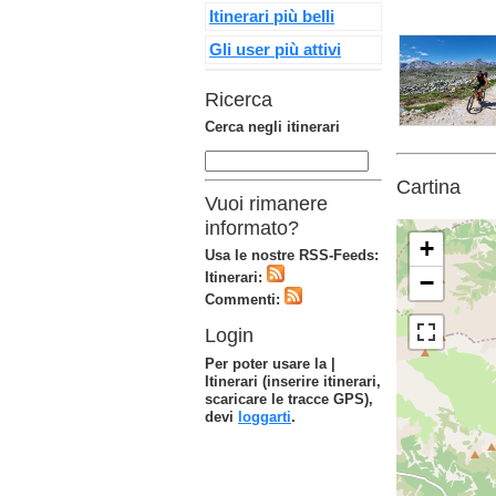
Itinerari più belli
Gli user più attivi
Ricerca
Cerca negli itinerari
Cartina
Vuoi rimanere
informato?
+
Usa le nostre RSS-Feeds:
−
Itinerari:
Commenti:
Login
Per poter usare la |
Itinerari (inserire itinerari,
scaricare le tracce GPS),
devi
loggarti
.