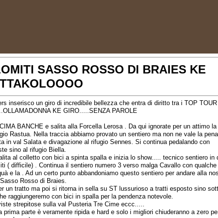
OMITI SASSO ROSSO DI BRAIES KE
ETTAKOLOOOO
rs inserisco un giro di incredibile bellezza che entra di diritto tra i TOP TOUR
...OLLAMADONNA KE GIRO.....SENZA PAROLE
CIMA BANCHE e salita alla Forcella Lerosa . Da qui ignorate per un attimo la 
ugio Rastua. Nella traccia abbiamo provato un sentiero ma non ne vale la pena.
ta in val Salata e divagazione al rifugio Sennes. Si continua pedalando con
te sino al rifugio Biella.
lita al colletto con bici a spinta spalla e inizia lo show..... tecnico sentiero in
ti ( difficile) . Continua il sentiero numero 3 verso malga Cavallo con qualche
à e la . Ad un certo punto abbandoniamo questo sentiero per andare alla nos
il Sasso Rosso di Braies.
r un tratto ma poi si ritorna in sella su ST lussurioso a tratti esposto sino sot
e raggiungeremo con bici in spalla per la pendenza notevole.
viste strepitose sulla val Pusteria Tre Cime eccc.....
a prima parte è veramente ripida e hard e solo i migliori chiuderanno a zero pe