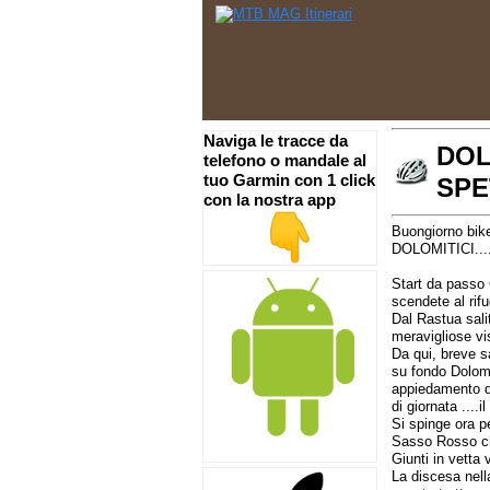
Naviga le tracce da
DOL
telefono o mandale al
tuo Garmin con 1 click
SP
con la nostra app
Buongiorno bike
DOLOMITICI..
Start da passo 
scendete al rif
Dal Rastua sali
meravigliose vis
Da qui, breve sa
su fondo Dolomi
appiedamento qu
di giornata ....
Si spinge ora pe
Sasso Rosso ch
Giunti in vetta 
La discesa nell