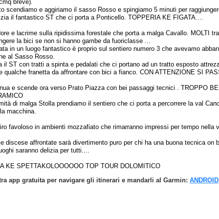
 cmq breve).
etto scendiamo e aggiriamo il sasso Rosso e spingiamo 5 minuti per raggiunger
nizia il fantastico ST che ci porta a Ponticello. TOPPERIA KE FIGATA....
ore e lacrime sulla ripidissima forestale che porta a malga Cavallo. MOLTI trat
ingere la bici se non si hanno gambe da fuoriclasse ...
ata in un luogo fantastico è proprio sul sentiero numero 3 che avevamo abba
one al Sasso Rosso.
 il ST con tratti a spinta e pedalati che ci portano ad un tratto esposto attrez
 e qualche franetta da affrontare con bici a fianco. CON ATTENZIONE SI PA
ntinua e scende ora verso Prato Piazza con bei passaggi tecnici . TROPPO B
RAMICO
mità di malga Stolla prendiamo il sentiero che ci porta a percorrere la val Can
alla macchina.
ro favoloso in ambienti mozzafiato che rimarranno impressi per tempo nella 
elle discese affrontate sarà divertimento puro per chi ha una buona tecnica on b
uoghi saranno delizia per tutti....
A KE SPETTAKOLOOOOOO TOP TOUR DOLOMITICO
tra app gratuita per navigare gli itinerari e mandarli al Garmin:
ANDROID