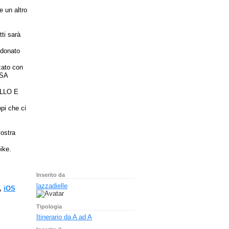
e un altro
ti sarà
ndonato
zato con
SSA
ELLO E
opi che ci
vostra
ike.
Inserito da
lazzadielle
,
iOS
Tipologia
Itinerario da A ad A