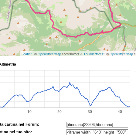
Leaflet
| ©
OpenStreetMap
contributors &
Thunderforest
, ©
OpenStreetMap
c
ta cartina nel Forum:
rtina nel tuo sito: