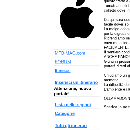
questo tratto e
Tornati al coll
colletto dove i
Da qui sarà sud
facile dover sp
La malga adagi
per la digressi
Riprendiamo ora
cavo metallico
FACILMENTE.
Il sentiero co
MTB-MAG.com
ANCHE PANO
Giunti in prossi
FORUM
porterà diretti 
Itinerari
Chiudiamo un gi
memoria.
Inserisci un itinerario
La difficoltà d
Attenzione, nuovo
L'ambiente e i l
portale!
OLLAMADONN
Lista delle regioni
Scarica la nos
Categorie
Tutti gli itinerari