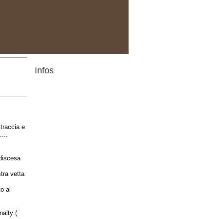
Infos
traccia e
...
 discesa
tra vetta
to al
nalty (