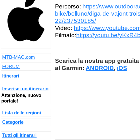
Percorso:
https://www.outdoorac
bike/belluno/diga-de-vajont-troi
22/237530185/
Video:
https://www.youtube.c
Filmato:
https://youtu.be/yKxR
MTB-MAG.com
Scarica la nostra app gratuita 
FORUM
al Garmin:
ANDROID
,
iOS
Itinerari
Inserisci un itinerario
Attenzione, nuovo
portale!
Lista delle regioni
Categorie
Tutti gli itinerari