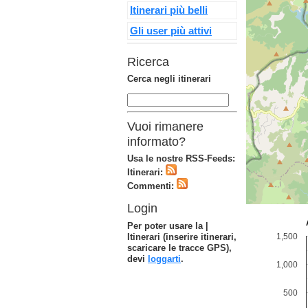
Itinerari più belli
Gli user più attivi
Ricerca
Cerca negli itinerari
Vuoi rimanere
informato?
Usa le nostre RSS-Feeds:
Itinerari:
Commenti:
Login
Per poter usare la |
Itinerari (inserire itinerari,
scaricare le tracce GPS),
devi
loggarti
.