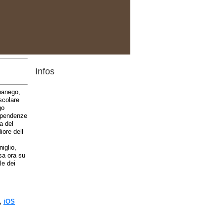
Infos
gnanego,
scolare
go
o pendenze
a del
iore dell
iglio,
sa ora su
le dei
,
iOS