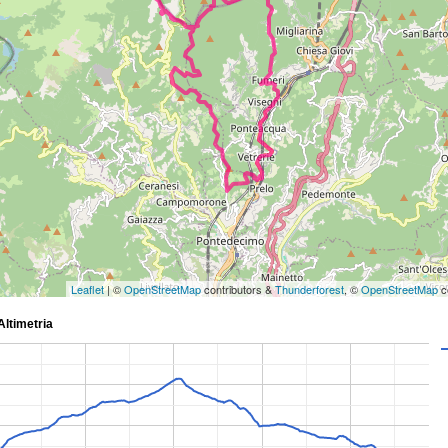
Leaflet
| ©
OpenStreetMap
contributors &
Thunderforest
, ©
OpenStreetMap
c