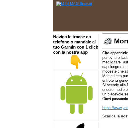
Naviga le tracce da
Mon
telefono o mandale al
tuo Garmin con 1 click
con la nostra app
Giro appenninico
per evitare l'a
meglio fare l'a
capoluogo e si
modeste che sbu
Monte Leco purtr
entroterra geno
Si scende alla B
enduro medio tr
un piacevole se
Giovi passando
https://www.y
Scarica la nos