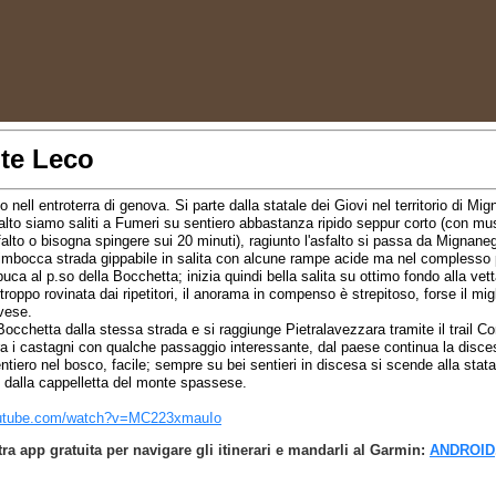
te Leco
 nell entroterra di genova. Si parte dalla statale dei Giovi nel territorio di Mi
sfalto siamo saliti a Fumeri su sentiero abbastanza ripido seppur corto (con mu
sfalto o bisogna spingere sui 20 minuti), ragiunto l'asfalto si passa da Mignane
 imbocca strada gippabile in salita con alcune rampe acide ma nel compless
ca al p.so della Bocchetta; inizia quindi bella salita su ottimo fondo alla vett
oppo rovinata dai ripetitori, il anorama in compenso è strepitoso, forse il migl
vese.
occhetta dalla stessa strada e si raggiunge Pietralavezzara tramite il trail Con
a i castagni con qualche passaggio interessante, dal paese continua la disce
ntiero nel bosco, facile; sempre su bei sentieri in discesa si scende alla stata
 dalla cappelletta del monte spassese.
outube.com/watch?v=MC223xmauIo
tra app gratuita per navigare gli itinerari e mandarli al Garmin:
ANDROID