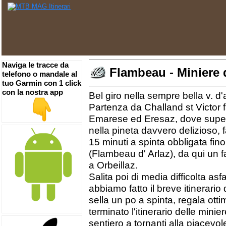
Naviga le tracce da
Flambeau - Miniere 
telefono o mandale al
tuo Garmin con 1 click
con la nostra app
Bel giro nella sempre bella v. d
Partenza da Challand st Victor fa
Emarese ed Eresaz, dove superat
nella pineta davvero delizioso, f
15 minuti a spinta obbligata fin
(Flambeau d' Arlaz), da qui un f
a Orbeillaz.
Salita poi di media difficolta as
abbiamo fatto il breve itinerario
sella un po a spinta, regala otti
terminato l'itinerario delle mini
sentiero a tornanti alla piacevol