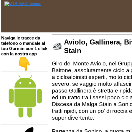
Naviga le tracce da
Aviolo, Gallinera, 
telefono o mandale al
tuo Garmin con 1 click
Stain
con la nostra app
Giro del Monte Aviolo, nel Grup
Baitone, assolutamente ciclo alp
a cicloalpinisti esperti, molto ci
severo, selvaggio molto affasci
passo Gallinera è stretta e ripid
ed un tratto tra i sassi poco cic
Discesa da Malga Stain a Sonico
tratti ripidi, con un po’ di rocci
super divertente.
Partenza da Sonico, a quota m 6