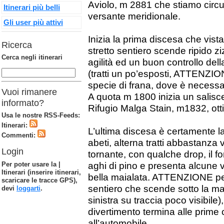
Aviolo, m 2881 che stiamo circ
Itinerari più belli
versante meridionale.
Gli user più attivi
Inizia la prima discesa che vista 
Ricerca
stretto sentiero scende ripido 
Cerca negli itinerari
agilità ed un buon controllo dell
(tratti un po’esposti, ATTENZION
specie di frana, dove è necessar
Vuoi rimanere
A quota m 1800 inizia un salisc
informato?
Rifugio Malga Stain, m1832, otti
Usa le nostre RSS-Feeds:
Itinerari:
L’ultima discesa è certamente la 
Commenti:
abeti, alterna tratti abbastanza v
Login
tornante, con qualche drop, il fo
Per poter usare la |
aghi di pino e presenta alcune 
Itinerari (inserire itinerari,
bella maialata. ATTENZIONE però
scaricare le tracce GPS),
sentiero che scende sotto la ma
devi
loggarti
.
sinistra su traccia poco visibile
divertimento termina alle prime 
all’automobile.