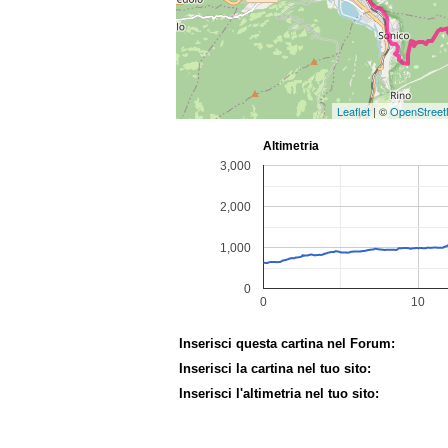
Leaflet
| ©
OpenStree
Inserisci questa cartina nel Forum:
Inserisci la cartina nel tuo sito:
Inserisci l'altimetria nel tuo sito: