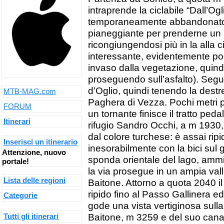
intraprende la ciclabile “Dall’Og
temporaneamente abbandonato 
pianeggiante per prenderne un a
ricongiungendosi più in la alla c
interessante, evidentemente poco
invaso dalla vegetazione, quind
proseguendo sull’asfalto). Seguir
d’Oglio, quindi tenendo la destre
MTB-MAG.com
Paghera di Vezza. Pochi metri p
FORUM
un tornante finisce il tratto peda
Itinerari
rifugio Sandro Occhi, a m 1930, p
dal colore turchese: è assai ripi
Inserisci un itinerario
inesorabilmente con la bici sul 
Attenzione, nuovo
sponda orientale del lago, ammir
portale!
la via prosegue in un ampia vall
Lista delle regioni
Baitone. Attorno a quota 2040 il
ripido fino al Passo Gallinera e
Categorie
gode una vista vertiginosa sull
Tutti gli itinerari
Baitone, m 3259 e del suo canale