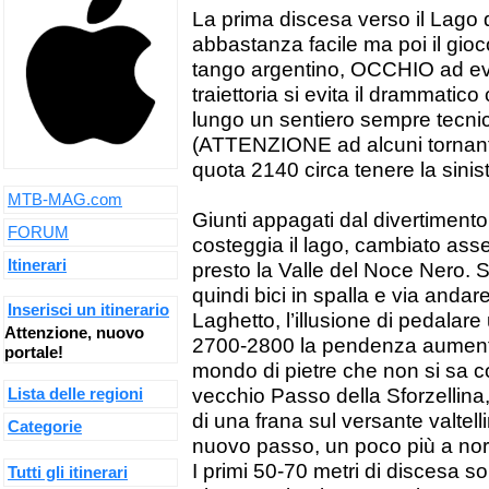
La prima discesa verso il Lago d
abbastanza facile ma poi il gio
tango argentino, OCCHIO ad evit
traiettoria si evita il drammatico
lungo un sentiero sempre tecnic
(ATTENZIONE ad alcuni tornanti
quota 2140 circa tenere la sinist
MTB-MAG.com
Giunti appagati dal divertiment
FORUM
costeggia il lago, cambiato asse
Itinerari
presto la Valle del Noce Nero. S
quindi bici in spalla e via andare
Inserisci un itinerario
Laghetto, l’illusione di pedalare
Attenzione, nuovo
2700-2800 la pendenza aumenta 
portale!
mondo di pietre che non si sa c
vecchio Passo della Sforzellin
Lista delle regioni
di una frana sul versante valtel
Categorie
nuovo passo, un poco più a nor
I primi 50-70 metri di discesa so
Tutti gli itinerari