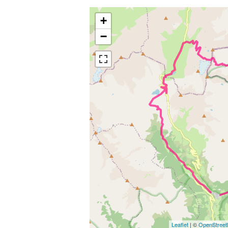
+
−
Leaflet
| ©
OpenStree