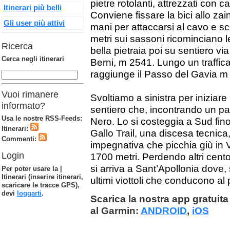
pietre rotolanti, attrezzati co
Itinerari più belli
Conviene fissare la bici allo za
Gli user più attivi
mani per attaccarsi al cavo e sc
metri sui sassoni ricominciano l
Ricerca
bella pietraia poi su sentiero via
Cerca negli itinerari
Berni, m 2541. Lungo un traffica
raggiunge il Passo del Gavia m
Vuoi rimanere
Svoltiamo a sinistra per iniziare 
informato?
sentiero che, incontrando un pai
Usa le nostre RSS-Feeds:
Nero. Lo si costeggia a Sud fino
Itinerari:
Gallo Trail, una discesa tecnica
Commenti:
impegnativa che picchia giù in 
Login
1700 metri. Perdendo altri cent
si arriva a Sant’Apollonia dove,
Per poter usare la |
Itinerari (inserire itinerari,
ultimi viottoli che conducono al
scaricare le tracce GPS),
devi
loggarti
.
Scarica la nostra app gratuita 
al Garmin:
ANDROID
,
iOS