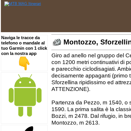
Naviga le tracce da
Montozzo, Sforzelli
telefono o mandale al
tuo Garmin con 1 click
con la nostra app
Giro ad anello nel gruppo del C
con 1200 metri continuativi di por
e parecchio ciclodisagiati. Amb
decisamente appaganti (primo tr
Sforzellina ripidissimo ed attrez
ATTENZIONE).
Partenza da Pezzo, m 1540, o se
1590. La prima salita è la class
Bozzi, m 2478. Dal rifugio, in br
Montozzo, m 2613.