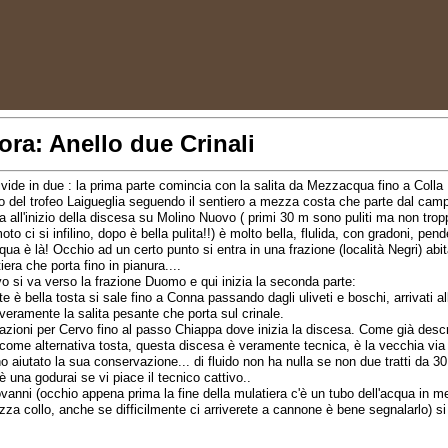
ra: Anello due Crinali
divide in due : la prima parte comincia con la salita da Mezzacqua fino a Colla
so del trofeo Laigueglia seguendo il sentiero a mezza costa che parte dal cam
va all'inizio della discesa su Molino Nuovo ( primi 30 m sono puliti ma non trop
oto ci si infilino, dopo è bella pulita!!) è molto bella, flulida, con gradoni, pen
 qua è là! Occhio ad un certo punto si entra in una frazione (località Negri) abit
tiera che porta fino in pianura....
 si va verso la frazione Duomo e qui inizia la seconda parte:
 è bella tosta si sale fino a Conna passando dagli uliveti e boschi, arrivati a
 veramente la salita pesante che porta sul crinale.
cazioni per Cervo fino al passo Chiappa dove inizia la discesa. Come già descr
o come alternativa tosta, questa discesa è veramente tecnica, è la vecchia via 
o aiutato la sua conservazione... di fluido non ha nulla se non due tratti da 30
 una godurai se vi piace il tecnico cattivo..
iovanni (occhio appena prima la fine della mulatiera c'è un tubo dell'acqua in m
ezza collo, anche se difficilmente ci arriverete a cannone è bene segnalarlo) si