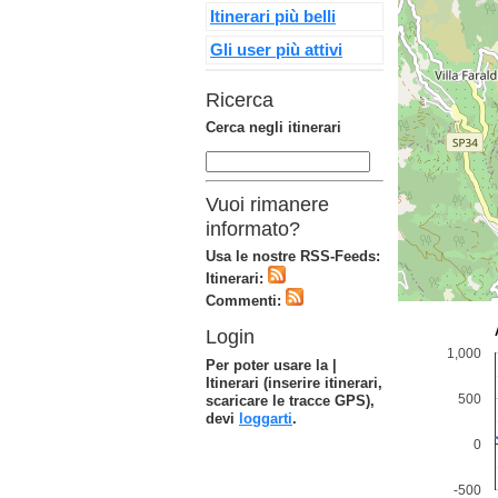
Itinerari più belli
Gli user più attivi
Ricerca
Cerca negli itinerari
Vuoi rimanere
informato?
Usa le nostre RSS-Feeds:
Itinerari:
Commenti:
Login
Per poter usare la |
Itinerari (inserire itinerari,
scaricare le tracce GPS),
devi
loggarti
.