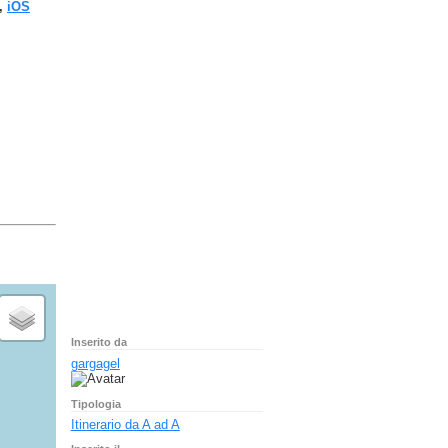
,
iOS
Inserito da
gargagel
Tipologia
Itinerario da A ad A