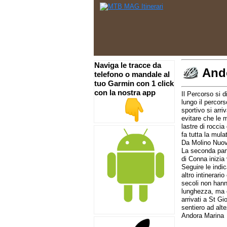
Naviga le tracce da
Ando
telefono o mandale al
tuo Garmin con 1 click
con la nostra app
Il Percorso si 
lungo il percor
sportivo si arri
evitare che le m
lastre di roccia
fa tutta la mula
Da Molino Nuovo
La seconda parte
di Conna inizia
Seguire le indi
altro intinerari
secoli non hann
lunghezza, ma è
arrivati a St G
sentiero ad alt
Andora Marina