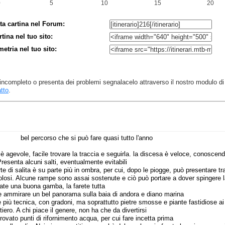
ta cartina nel Forum:
rtina nel tuo sito:
imetria nel tuo sito:
 è incompleto o presenta dei problemi segnalacelo attraverso il nostro modulo di
tto
.
bel percorso che si può fare quasi tutto l'anno
 è agevole, facile trovare la traccia e seguirla. la discesa è veloce, conoscend
resenta alcuni salti, eventualmente evitabili
e di salita è su parte più in ombra, per cui, dopo le piogge, può presentare tra
olosi. Alcune rampe sono assai sostenute e ciò può portare a dover spingere la
ate una buona gamba, la farete tutta
e ammirare un bel panorama sulla baia di andora e diano marina
è più tecnica, con gradoni, ma soprattutto pietre smosse e piante fastidiose ai 
iero. A chi piace il genere, non ha che da divertirsi
ovato punti di rifornimento acqua, per cui fare incetta prima