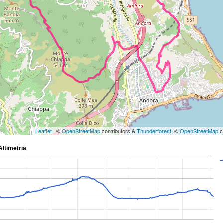
Leaflet
| ©
OpenStreetMap
contributors &
Thunderforest
, ©
OpenStreetMap
c