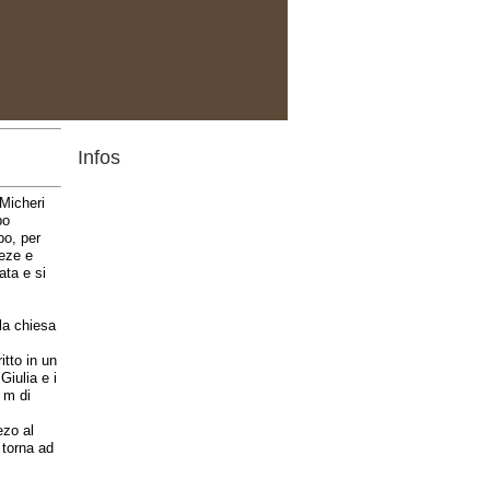
Infos
 Micheri
po
po, per
deze e
ata e si
lla chiesa
itto in un
Giulia e i
 m di
ezo al
 torna ad