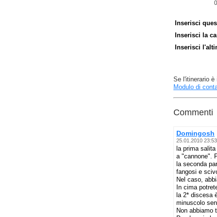
Inserisci ques
Inserisci la ca
Inserisci l'alt
Se l'itinerario
Modulo di conta
Commenti
Domingosh
25.01.2010 23:53
la prima salita
a "cannone". P
la seconda part
fangosi e sciv
Nel caso, abbi
In cima potret
la 2* discesa 
minuscolo sent
Non abbiamo tr