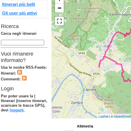
Itinerari più belli
−
Gli user più attivi
Ricerca
Cerca negli itinerari
Vuoi rimanere
informato?
Usa le nostre RSS-Feeds:
Itinerari:
Commenti:
Login
Per poter usare la |
Itinerari (inserire itinerari,
scaricare le tracce GPS),
devi
loggarti
.
Leaflet
| ©
OpenStree