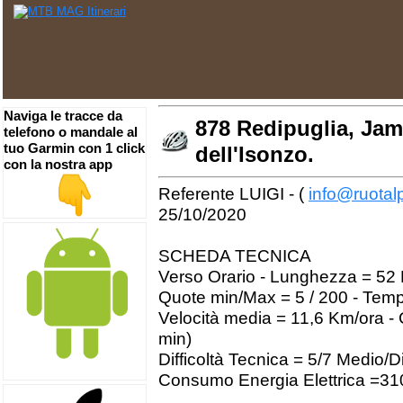
Naviga le tracce da
878 Redipuglia, Jam
telefono o mandale al
tuo Garmin con 1 click
dell'Isonzo.
con la nostra app
Referente LUIGI - (
info@ruotalp
25/10/2020
SCHEDA TECNICA
Verso Orario - Lunghezza = 52 K
Quote min/Max = 5 / 200 - Tem
Velocità media = 11,6 Km/ora - 
min)
Difficoltà Tecnica = 5/7 Medio/Di
Consumo Energia Elettrica =3