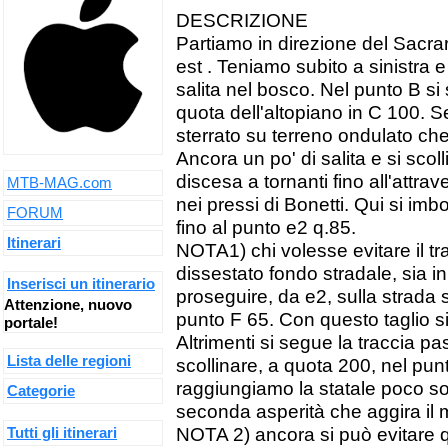
DESCRIZIONE
Partiamo in direzione del Sacrari
est . Teniamo subito a sinistra 
salita nel bosco. Nel punto B si 
quota dell'altopiano in C 100. S
sterrato su terreno ondulato ch
Ancora un po' di salita e si sco
discesa a tornanti fino all'attr
MTB-MAG.com
nei pressi di Bonetti. Qui si imbo
FORUM
fino al punto e2 q.85.
Itinerari
NOTA1) chi volesse evitare il tra
dissestato fondo stradale, sia in
Inserisci un itinerario
proseguire, da e2, sulla strada s
Attenzione, nuovo
punto F 65. Con questo taglio si
portale!
Altrimenti si segue la traccia 
Lista delle regioni
scollinare, a quota 200, nel pun
raggiungiamo la statale poco so
Categorie
seconda asperità che aggira il
Tutti gli itinerari
NOTA 2) ancora si può evitare qu