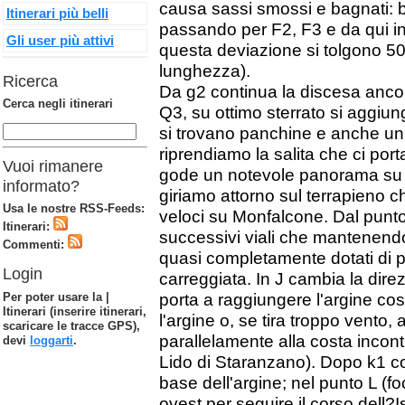
causa sassi smossi e bagnati: ba
Itinerari più belli
passando per F2, F3 e da qui in
Gli user più attivi
questa deviazione si tolgono 50 m
lunghezza).
Ricerca
Da g2 continua la discesa anco
Cerca negli itinerari
Q3, su ottimo sterrato si aggiun
si trovano panchine e anche un 
riprendiamo la salita che ci por
Vuoi rimanere
gode un notevole panorama su Mo
informato?
giriamo attorno sul terrapieno 
Usa le nostre RSS-Feeds:
veloci su Monfalcone. Dal punto 
Itinerari:
successivi viali che mantenendo 
Commenti:
quasi completamente dotati di pis
Login
carreggiata. In J cambia la direz
Per poter usare la |
porta a raggiungere l'argine co
Itinerari (inserire itinerari,
l'argine o, se tira troppo vento,
scaricare le tracce GPS),
parallelamente alla costa incon
devi
loggarti
.
Lido di Staranzano). Dopo k1 co
base dell'argine; nel punto L (fo
ovest per seguire il corso dell?