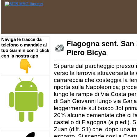
Naviga le tracce da
Flagogna sent. San 
telefono o mandale al
tuo Garmin con 1 click
Piero Bicya
con la nostra app
Si parte dal parcheggio presso i
verso la ferrovia attraversata la
carrareccia che costeggia la fer
riporta sulla Napoleonica; proce
lungo le rampe di Via Costa per d
di San Giovanni lungo via Garlat
leggermente sul bosco Jof prima
20% alcune cementate che ci fan
castello di Flagogna (a piedi). S
Zuan (diff. S1) che, dopo una ini
esposto. Si scende così a Costa,