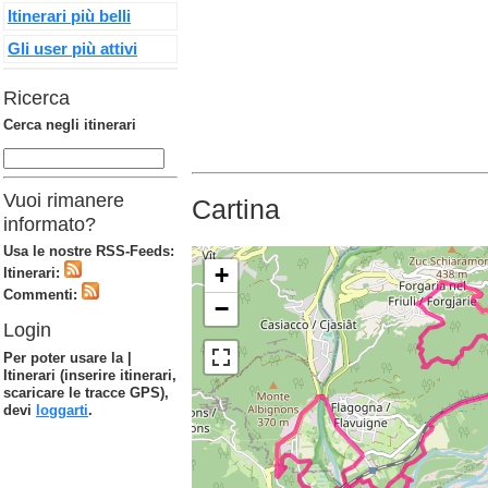
Itinerari più belli
Gli user più attivi
Ricerca
Cerca negli itinerari
Vuoi rimanere
Cartina
informato?
Usa le nostre RSS-Feeds:
+
Itinerari:
Commenti:
−
Login
Per poter usare la |
Itinerari (inserire itinerari,
scaricare le tracce GPS),
devi
loggarti
.