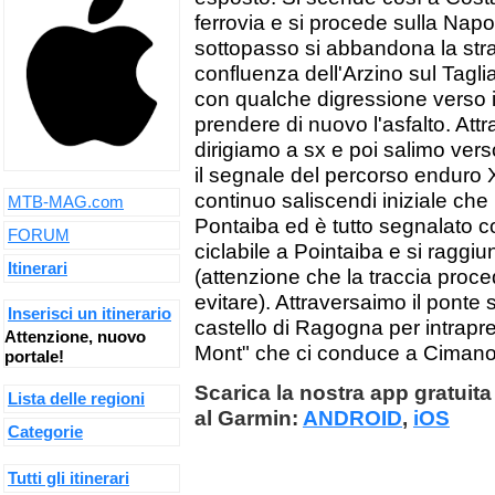
ferrovia e si procede sulla Napol
sottopasso si abbandona la strad
confluenza dell'Arzino sul Taglia
con qualche digressione verso il
prendere di nuovo l'asfalto. Attra
dirigiamo a sx e poi salimo ver
il segnale del percorso enduro 
continuo saliscendi iniziale che 
MTB-MAG.com
Pontaiba ed è tutto segnalato con
FORUM
ciclabile a Pointaiba e si raggiu
Itinerari
(attenzione che la traccia proce
evitare). Attraversaimo il ponte
Inserisci un itinerario
castello di Ragogna per intrapr
Attenzione, nuovo
Mont" che ci conduce a Cimano 
portale!
Scarica la nostra app gratuita 
Lista delle regioni
al Garmin:
ANDROID
,
iOS
Categorie
Tutti gli itinerari