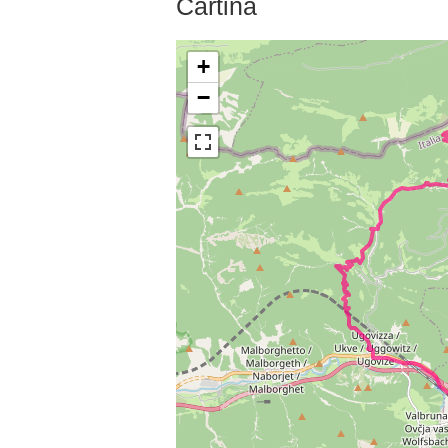
Cartina
+
−