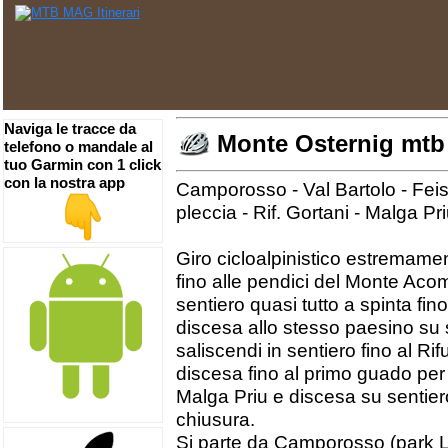
Naviga le tracce da
Monte Osternig mtb 
telefono o mandale al
tuo Garmin con 1 click
con la nostra app
Camporosso - Val Bartolo - Feist
pleccia - Rif. Gortani - Malga Pr
Giro cicloalpinistico estremame
fino alle pendici del Monte Acomi
sentiero quasi tutto a spinta fin
discesa allo stesso paesino su 
saliscendi in sentiero fino al Rif
discesa fino al primo guado per r
Malga Priu e discesa su sentiero
chiusura.
Si parte da Camporosso (park Lus