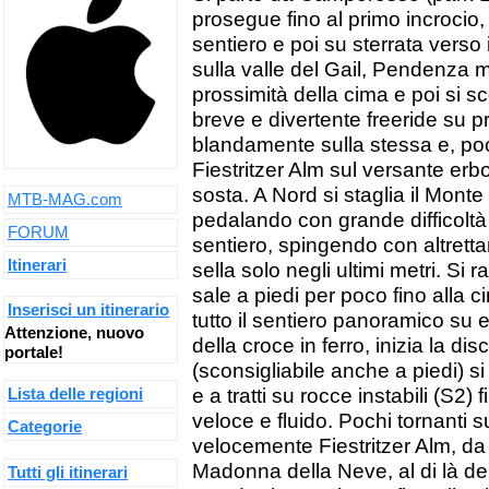
prosegue fino al primo incrocio, i
sentiero e poi su sterrata vers
sulla valle del Gail, Pendenza me
prossimità della cima e poi si s
breve e divertente freeride su pra
blandamente sulla stessa e, poc
Fiestritzer Alm sul versante erb
sosta. A Nord si staglia il Monte
MTB-MAG.com
pedalando con grande difficoltà 
FORUM
sentiero, spingendo con altrettan
Itinerari
sella solo negli ultimi metri. Si r
sale a piedi per poco fino alla 
Inserisci un itinerario
tutto il sentiero panoramico su 
Attenzione, nuovo
della croce in ferro, inizia la di
portale!
(sconsigliabile anche a piedi)
e a tratti su rocce instabili (S2) 
Lista delle regioni
veloce e fluido. Pochi tornanti s
Categorie
velocemente Fiestritzer Alm, da 
Madonna della Neve, al di là del
Tutti gli itinerari