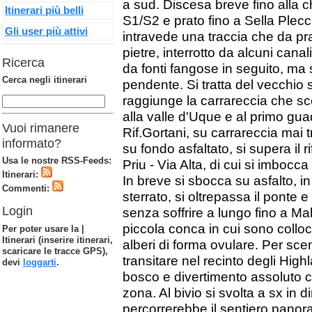
a sud. Discesa breve fino alla 
Itinerari più belli
S1/S2 e prato fino a Sella Plec
Gli user più attivi
intravede una traccia che da pra
pietre, interrotto da alcuni cana
Ricerca
da fonti fangose in seguito, ma
Cerca negli itinerari
pendente. Si tratta del vecchio s
raggiunge la carrareccia che sc
alla valle d'Uque e al primo gua
Vuoi rimanere
Rif.Gortani, su carrareccia mai 
informato?
su fondo asfaltato, si supera il 
Usa le nostre RSS-Feeds:
Priu - Via Alta, di cui si imbocc
Itinerari:
In breve si sbocca su asfalto, i
Commenti:
sterrato, si oltrepassa il ponte 
Login
senza soffrire a lungo fino a Mal
piccola conca in cui sono collo
Per poter usare la |
Itinerari (inserire itinerari,
alberi di forma ovulare. Per sc
scaricare le tracce GPS),
transitare nel recinto degli Hig
devi
loggarti
.
bosco e divertimento assoluto con
zona. Al bivio si svolta a sx in d
percorrerebbe il sentiero panor