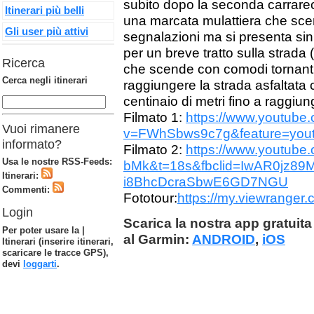
subito dopo la seconda carrarec
Itinerari più belli
una marcata mulattiera che scend
Gli user più attivi
segnalazioni ma si presenta sin 
per un breve tratto sulla strada 
Ricerca
che scende con comodi tornanti 
Cerca negli itinerari
raggiungere la strada asfaltata
centinaio di metri fino a raggiun
Filmato 1:
https://www.youtube
Vuoi rimanere
v=FWhSbws9c7g&feature=yout
informato?
Filmato 2:
https://www.youtub
Usa le nostre RSS-Feeds:
bMk&t=18s&fbclid=IwAR0jz8
Itinerari:
i8BhcDcraSbwE6GD7NGU
Commenti:
Fototour:
https://my.viewrange
Login
Scarica la nostra app gratuita 
Per poter usare la |
al Garmin:
ANDROID
,
iOS
Itinerari (inserire itinerari,
scaricare le tracce GPS),
devi
loggarti
.