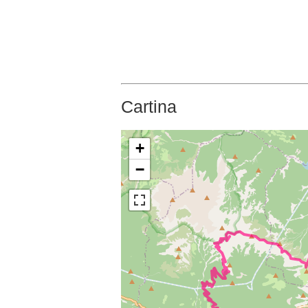
Cartina
+
−