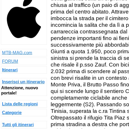
chiusa al traffico (un paio di ag
prima del centro abitato. Attrave
imbocca la strada per il cimiter
incomincia la salita che da lì a 
carrareccia contrassegnata dal
pendenze importanti fino ai fien
successivamente più abbordabi
Giunti a quota 1.950, poco prima
MTB-MAG.com
sinistra si prende la traccia di
FORUM
che risale il p.sso Zauf. Con bici
Itinerari
2.032 prima di scendere al passo
con brevi risalite in un contesto 
Inserisci un itinerario
Monte Priva, il Brutto Passo fin
Attenzione, nuovo
qui si scende lungo il sentiero 
portale!
completamente ciclabile anche s
leggermente (S2). Passando sot
Lista delle regioni
Tinisia, superata la c.ra Tintina
Categorie
Oltrepassato il rifugio Tita Piaz
prima stradina a destra che po
Tutti gli itinerari