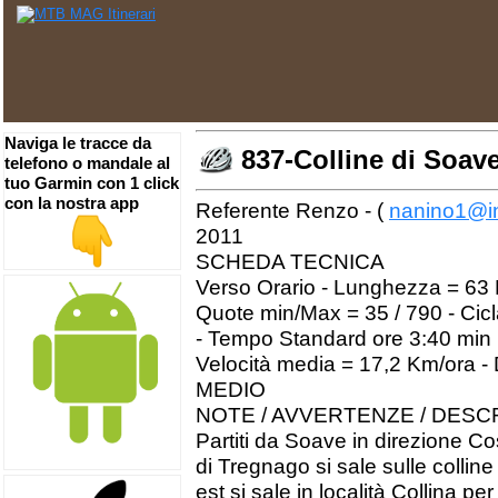
Naviga le tracce da
837-Colline di Soav
telefono o mandale al
tuo Garmin con 1 click
con la nostra app
Referente Renzo - (
nanino1@in
2011
SCHEDA TECNICA
Verso Orario - Lunghezza = 63 
Quote min/Max = 35 / 790 - Cicl
- Tempo Standard ore 3:40 min
Velocità media = 17,2 Km/ora - D
MEDIO
NOTE / AVVERTENZE / DESC
Partiti da Soave in direzione Co
di Tregnago si sale sulle colli
est si sale in località Collina p