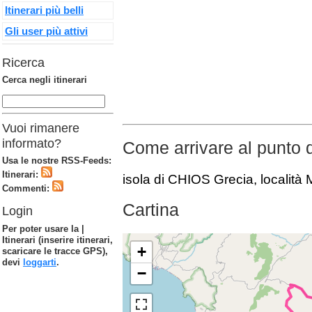
Itinerari più belli
Gli user più attivi
Ricerca
Cerca negli itinerari
Vuoi rimanere
informato?
Come arrivare al punto 
Usa le nostre RSS-Feeds:
Itinerari:
isola di CHIOS Grecia, localit
Commenti:
Cartina
Login
Per poter usare la |
Itinerari (inserire itinerari,
+
scaricare le tracce GPS),
devi
loggarti
.
−