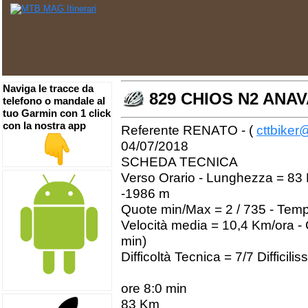
Naviga le tracce da
829 CHIOS N2 ANA
telefono o mandale al
tuo Garmin con 1 click
con la nostra app
Referente RENATO - (
cttbiker@
04/07/2018
SCHEDA TECNICA
Verso Orario - Lunghezza = 83 K
-1986 m
Quote min/Max = 2 / 735 - Temp
Velocità media = 10,4 Km/ora - 
min)
Difficoltà Tecnica = 7/7 Difficil
ore 8:0 min
83 Km