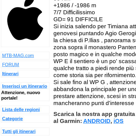
+1986 / -1986 m
7/7 Difficilissimo
GD= 91 DIFFICILE
Si inizia salendo per Timiana att
genovesi puntando Agio Gerogios,
la chiesa di P.Ilias , panorama s
zona sopra il monastero Panten
posto magico e in qualche modo s
MTB-MAG.com
WP E il sentiero è un po' scassa
FORUM
qualche tratto a piedi rende più
Itinerari
come storia sia per rifornimento
Si sale fino al WP G , attenzion
Inserisci un itinerario
abbandona la principale per uno
Attenzione, nuovo
prestare attenzione, scesi in st
portale!
mancheranno punti d'interesse
Lista delle regioni
Scarica la nostra app gratuita 
Categorie
al Garmin:
ANDROID
,
iOS
Tutti gli itinerari