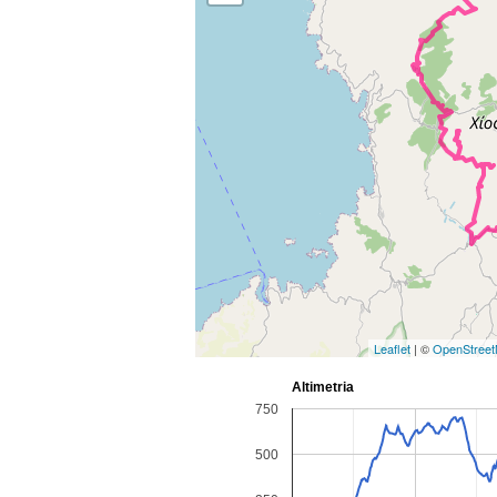
Leaflet
| ©
OpenStree