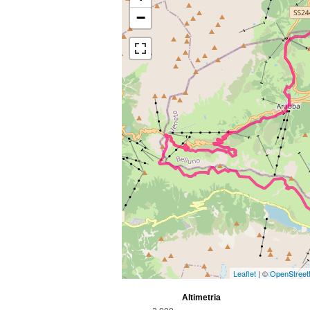
−
Leaflet
| ©
OpenStree