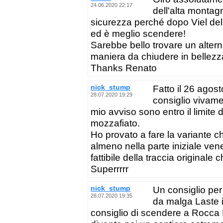
24.06.2020 22:17
dell'alta montag
sicurezza perché dopo Viel del
ed è meglio scendere!
Sarebbe bello trovare un alterna
maniera da chiudere in bellezz
Thanks Renato
nick_stump
Fatto il 26 agos
28.07.2020 19:29
consiglio vivamen
mio avviso sono entro il limite 
mozzafiato.
Ho provato a fare la variante 
almeno nella parte iniziale ve
fattibile della traccia originale 
Superrrrr
nick_stump
Un consiglio per
28.07.2020 19:35
da malga Laste 
consiglio di scendere a Rocca P