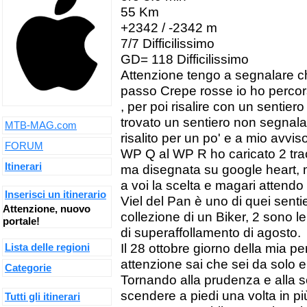
55 Km
+2342 / -2342 m
7/7 Difficilissimo
GD= 118 Difficilissimo
Attenzione tengo a segnalare che
passo Crepe rosse io ho percors
, per poi risalire con un sentiero 
trovato un sentiero non segnala
MTB-MAG.com
risalito per un po' e a mio avviso 
FORUM
WP Q al WP R ho caricato 2 tra
Itinerari
ma disegnata su google heart, me
a voi la scelta e magari attend
Inserisci un itinerario
Viel del Pan è uno di quei sent
Attenzione, nuovo
collezione di un Biker, 2 sono l
portale!
di superaffollamento di agosto.
Il 28 ottobre giorno della mia pe
Lista delle regioni
attenzione sai che sei da solo 
Categorie
Tornando alla prudenza e alla
scendere a piedi una volta in pi
Tutti gli itinerari