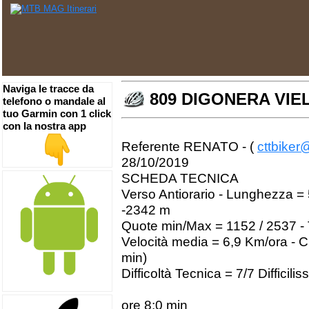
Naviga le tracce da
809 DIGONERA VIE
telefono o mandale al
tuo Garmin con 1 click
con la nostra app
Referente RENATO - (
cttbiker@
28/10/2019
SCHEDA TECNICA
Verso Antiorario - Lunghezza = 
-2342 m
Quote min/Max = 1152 / 2537 -
Velocità media = 6,9 Km/ora - C
min)
Difficoltà Tecnica = 7/7 Difficili
ore 8:0 min