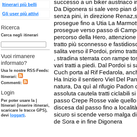
successo a un biker austriaco in
Itinerari più belli
Da Digonera si sale vero pian de
Gli user più attivi
senza pini, in direzione Renaz,s
prosegue fino a Utia La Marmott
Ricerca
prosegue verso passo di Campol
Cerca negli itinerari
percorso della Hero, attenzione
tratto più sconnesso e fastidios
salita verso il Pordoi, primo trat
Vuoi rimanere
, stradina sterrata con rampe t
informato?
vari tratti a piedi. Dal Pordoi si
Usa le nostre RSS-Feeds:
Cuch porta al Rif Fedarola, anch
Itinerari:
Ha Inizio il sentiero Viel Del P
Commenti:
natura, Da quì al rifugio Padon
Login
assoluta cautela tratti ciclabili si
passo Crepe Rosse vale quello 
Per poter usare la |
Itinerari (inserire itinerari,
discesa dal passo fino a localit
scaricare le tracce GPS),
sicuro si scende verso malga di 
devi
loggarti
.
de Sora e in fine Digonera