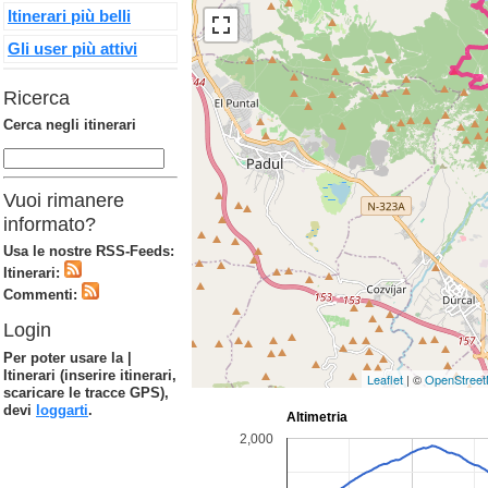
Itinerari più belli
Gli user più attivi
Ricerca
Cerca negli itinerari
Vuoi rimanere
informato?
Usa le nostre RSS-Feeds:
Itinerari:
Commenti:
Login
Per poter usare la |
Itinerari (inserire itinerari,
Leaflet
| ©
OpenStree
scaricare le tracce GPS),
devi
loggarti
.