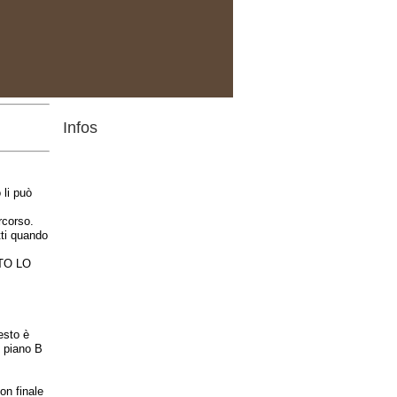
Infos
 li può
rcorso.
tti quando
TO LO
esto è
l piano B
con finale