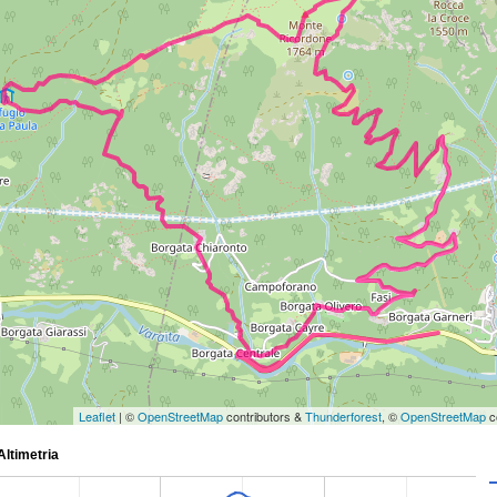
Leaflet
| ©
OpenStreetMap
contributors &
Thunderforest
, ©
OpenStreetMap
c