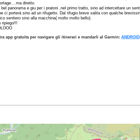
ortage....ma diretto.
bel panorama e giu per i pratoni ,nel primo tratto, sino ad intercettare un sent
e ci porterà sino ad un rifugetto. Dal rifugio breve salita con qualche breviss
nico sentiero sino alla macchina( molto molto bello).
ripiego!!!
OLOOO
tra app gratuita per navigare gli itinerari e mandarli al Garmin:
ANDROID