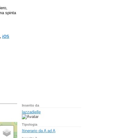
iero,
ima spinta
,
iOS
Inserito da
lazzadielle
Tipologia
Itinerario da A ad A