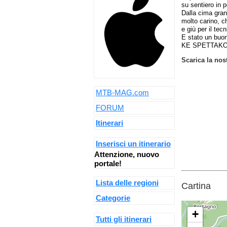
su sentiero in p
Dalla cima gran 
molto carino, ch
e giù per il tec
E stato un buon 
KE SPETTAK
Scarica la nos
MTB-MAG.com
FORUM
Itinerari
Inserisci un itinerario
Attenzione, nuovo
portale!
Lista delle regioni
Cartina
Categorie
+
Tutti gli itinerari