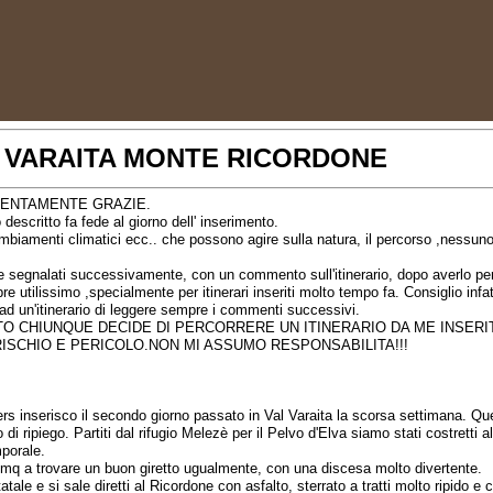
 VARAITA MONTE RICORDONE
ENTAMENTE GRAZIE.
o descritto fa fede al giorno dell' inserimento.
mbiamenti climatici ecc.. che possono agire sulla natura, il percorso ,nessuno
segnalati successivamente, con un commento sull'itinerario, dopo averlo pe
e utilissimo ,specialmente per itinerari inseriti molto tempo fa. Consiglio infa
i ad un'itinerario di leggere sempre i commenti successivi.
O CHIUNQUE DECIDE DI PERCORRERE UN ITINERARIO DA ME INSERI
RISCHIO E PERICOLO.NON MI ASSUMO RESPONSABILITA!!!
rs inserisco il secondo giorno passato in Val Varaita la scorsa settimana. Qu
o di ripiego. Partiti dal rifugio Melezè per il Pelvo d'Elva siamo stati costretti a
mporale.
cmq a trovare un buon giretto ugualmente, con una discesa molto divertente.
tatale e si sale diretti al Ricordone con asfalto, sterrato a tratti molto ripido e 