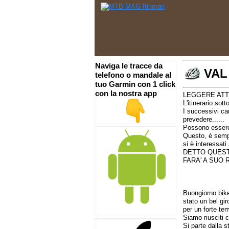
Naviga le tracce da
VAL
telefono o mandale al
tuo Garmin con 1 click
con la nostra app
LEGGERE ATT
L'itinerario sott
I successivi ca
prevedere......
Possono essere 
Questo, è sempr
si è interessat
DETTO QUEST
FARA' A SUO 
Buongiorno bike
stato un bel gir
per un forte te
Siamo riusciti 
Si parte dalla s