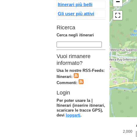
−
Itinerari più belli
Gli user più attivi
Ricerca
Cerca negli itinerari
Vuoi rimanere
informato?
Usa le nostre RSS-Feeds:
Itinerari:
Commenti:
Login
Per poter usare la |
Itinerari (inserire itinerari,
scaricare le tracce GPS),
devi
loggarti
.