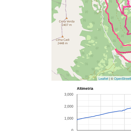
Leaflet
| ©
OpenStree