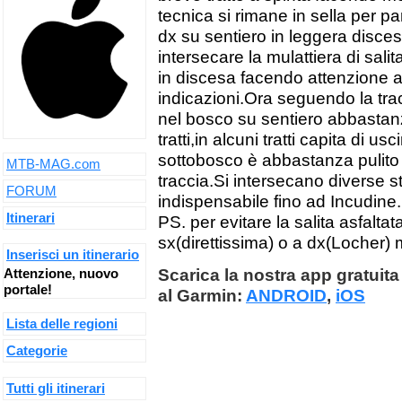
tecnica si rimane in sella per p
dx su sentiero in leggera disces
intersecare la mulattiera di salit
in discesa facendo attenzione a
indicazioni.Ora seguendo la tr
nel bosco su sentiero abbastanz
tratti,in alcuni tratti capita di 
sottobosco è abbastanza pulito e 
MTB-MAG.com
traccia.Si intersecano diverse st
FORUM
indispensabile fino ad Incudine.
Itinerari
PS. per evitare la salita asfalt
sx(direttissima) o a dx(Locher)
Inserisci un itinerario
Scarica la nostra app gratuita 
Attenzione, nuovo
portale!
al Garmin:
ANDROID
,
iOS
Lista delle regioni
Categorie
Tutti gli itinerari