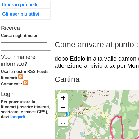
Itinerari più belli
Gli user più attivi
Ricerca
Cerca negli itinerari
Come arrivare al punto 
Vuoi rimanere
dopo Edolo in alta valle camonic
informato?
attenzione al bivio a sx per Mo
Usa le nostre RSS-Feeds:
Cartina
Itinerari:
Commenti:
Login
+
Per poter usare la |
−
Itinerari (inserire itinerari,
scaricare le tracce GPS),
devi
loggarti
.