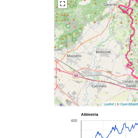
Leaflet
| ©
OpenStree