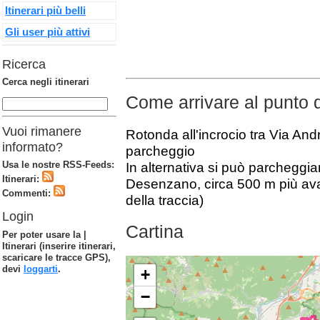
Itinerari più belli
Gli user più attivi
Ricerca
Cerca negli itinerari
Come arrivare al punto 
Vuoi rimanere
Rotonda all'incrocio tra Via And
informato?
parcheggio
Usa le nostre RSS-Feeds:
In alternativa si può parcheggiar
Itinerari:
Desenzano, circa 500 m più avant
Commenti:
della traccia)
Login
Cartina
Per poter usare la |
Itinerari (inserire itinerari,
scaricare le tracce GPS),
devi
loggarti
.
+
−